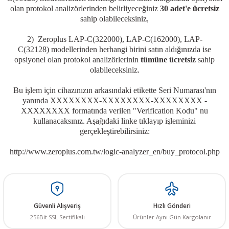
olan protokol analizörlerinden belirliyeceğiniz
30 adet'e ücretsiz
R
L KARTLARI
CİHAZLARI
r
 Dönüştürücü
TÖRLER
ETHERNET KARTLARI
XILINX
SICAK HAVA KOLU
POWER SUPPLY ICs
sahip olabileceksiniz,
ÖRLERİ
RLER
CAN & LIN KARTLARI
SICAK HAVA UÇLARI
REGÜLATOR
2) Zeroplus LAP-C(322000), LAP-C(162000), LAP-
C(32128)
modellerinden herhangi birini satın aldığınızda ise
opsiyonel olan protokol analizörlerinin
tümüne ücretsiz
sahip
TLARI
R
OLARI
KONNEKTÖR KARTLAR
TAMİR PEDİ
SÜRÜCÜ ICs
olabileceksiniz.
RI
LIPS
LOSU
IRDA KARTLARI
VAKUM UÇLARI
YÜKSELTEÇ ICs
Bu işlem için cihazınızın arkasındaki etikette Seri Numarası'nın
yanında XXXXXXXX
-XXXXXXXX-XXXXXXXX
-
XXXXXXXX formatında verilen "Verification Kodu" nu
ZAMAN TUTUCU
kullanacaksınız. Aşağıdaki linke tıklayıp işleminizi
gerçekleştirebilirsiniz:
İ
NIK
R
http://www.zeroplus.com.tw/logic-analyzer_en/buy_protocol.php
LAR
ı
Güvenli Alışveriş
Hızlı Gönderi
256Bit SSL Sertifikalı
Ürünler Aynı Gün Kargolanır