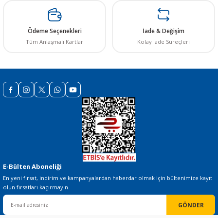
Ödeme Seçenekleri
İade & Değişim
Tüm Anlaşmalı Kartlar
Kolay İade Süreçleri
 THYRISTOR
TANSIYOMETRE
rü
E-Bülten Aboneliği
ÖR
En yeni fırsat, indirim ve kampanyalardan haberdar olmak için bültenimize kayıt
olun fırsatları kaçırmayın.
GÖNDER