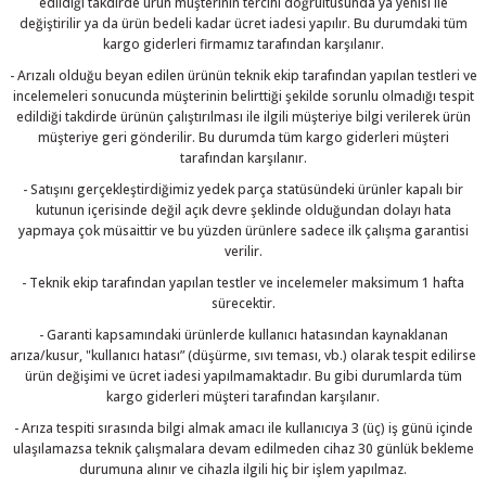
edildiği takdirde ürün müşterinin tercihi doğrultusunda ya yenisi ile
değiştirilir ya da ürün bedeli kadar ücret iadesi yapılır. Bu durumdaki tüm
kargo giderleri firmamız tarafından karşılanır.
- Arızalı olduğu beyan edilen ürünün teknik ekip tarafından yapılan testleri ve
incelemeleri sonucunda müşterinin belirttiği şekilde sorunlu olmadığı tespit
edildiği takdirde ürünün çalıştırılması ile ilgili müşteriye bilgi verilerek ürün
müşteriye geri gönderilir. Bu durumda tüm kargo giderleri müşteri
tarafından karşılanır.
- Satışını gerçekleştirdiğimiz yedek parça statüsündeki ürünler kapalı bir
kutunun içerisinde değil açık devre şeklinde olduğundan dolayı hata
yapmaya çok müsaittir ve bu yüzden ürünlere sadece ilk çalışma garantisi
verilir.
- Teknik ekip tarafından yapılan testler ve incelemeler maksimum 1 hafta
sürecektir.
- Garanti kapsamındaki ürünlerde kullanıcı hatasından kaynaklanan
arıza/kusur, "kullanıcı hatası” (düşürme, sıvı teması, vb.) olarak tespit edilirse
ürün değişimi ve ücret iadesi yapılmamaktadır. Bu gibi durumlarda tüm
kargo giderleri müşteri tarafından karşılanır.
- Arıza tespiti sırasında bilgi almak amacı ile kullanıcıya 3 (üç) iş günü içinde
ulaşılamazsa teknik çalışmalara devam edilmeden cihaz 30 günlük bekleme
durumuna alınır ve cihazla ilgili hiç bir işlem yapılmaz.