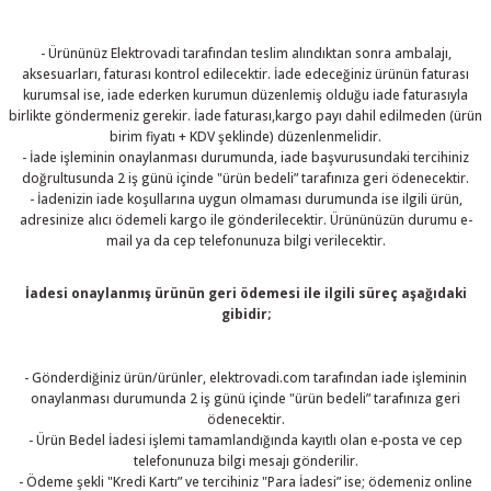
- Ürününüz Elektrovadi tarafından teslim alındıktan sonra ambalajı,
aksesuarları, faturası kontrol edilecektir. İade edeceğiniz ürünün faturası
kurumsal ise, iade ederken kurumun düzenlemiş olduğu iade faturasıyla
birlikte göndermeniz gerekir. İade faturası,kargo payı dahil edilmeden (ürün
 THYRISTOR
birim fiyatı + KDV şeklinde) düzenlenmelidir.
- İade işleminin onaylanması durumunda, iade başvurusundaki tercihiniz
doğrultusunda 2 iş günü içinde "ürün bedeli” tarafınıza geri ödenecektir.
TANSIYOMETRE
- İadenizin iade koşullarına uygun olmaması durumunda ise ilgili ürün,
adresinize alıcı ödemeli kargo ile gönderilecektir. Ürününüzün durumu e-
rü
mail ya da cep telefonunuza bilgi verilecektir.
İadesi onaylanmış ürünün geri ödemesi ile ilgili süreç aşağıdaki
gibidir;
- Gönderdiğiniz ürün/ürünler, elektrovadi.com tarafından iade işleminin
ÖR
onaylanması durumunda 2 iş günü içinde "ürün bedeli” tarafınıza geri
ödenecektir.
- Ürün Bedel İadesi işlemi tamamlandığında kayıtlı olan e-posta ve cep
telefonunuza bilgi mesajı gönderilir.
- Ödeme şekli "Kredi Kartı” ve tercihiniz "Para İadesi” ise; ödemeniz online