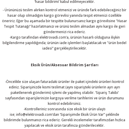
‘hasar bildirimi’ kabul edilmeyecektir.
- Ürününüzü teslim alırken kontrol etmenizi ve üründe fark edebileceğiniz bir
hasar olup olmadığını kargo görevlisi yanında tespit etmenizi özellikle
öneririz. Eğer bu aşamada bir tespitte bulunursanız kargo görevlisine "Hasar
Tespit Tutanağı” hazırlatmanızı ve ürünü teslim almadan aynı kargo ile geri
göndermenizi rica ederiz.
-Kargo tarafından elektrovadi.com’a, ürünün hasarlı olduğuna ilişkin
bilgilendirme yapıldığında; ürünün iade işlemleri başlatılacak ve "ürün bedel
iadesi” gerçekleştirilecektir.
Eksik Ürün/Aksesuar Bildirim Şartları
-Öncelikle size ulaşan faturadaki ürünler ile paket içindeki ürünleri kontrol
ediniz. Siparişinizde kısmi teslimat (aynı siparişteki ürünlerin ayrı ayrı
paketlenerek gönderimi) işlemi de yapılmış olabilir. ‘Sipariş Takibi’
sayfasından siparişlerinizin kargoya verilme tarihlerini ve ürün durumunu
kontrol edebilirsiniz.
-Kontrolleriniz sonrasında size eksik bir ürün ulaştı
ise;
info@elektrovadi.com
‘dan ‘Siparişimde Eksik Ürün Var” şeklinde
bildirimde bulunmanızı rica ederiz. Gerekli incelemeler tarafımızdan hızlıca
yapılacak ve eksik ürün tarafınıza gönderilecektir.