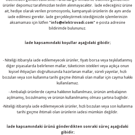
ürünler depomuz tarafımızdan teslim alınmayacaktır. İade edeceğiniz ürüne
R
L KARTLARI
CİHAZLARI
r
 Dönüştürücü
TÖRLER
ETHERNET KARTLARI
XILINX
SICAK HAVA KOLU
POWER SUPPLY ICs
ait, hediye olarak verilen promosyonlu, kampanyalı ürünlerin de aynı anda
iade edilmesi gerekir. İade gerçekleştirmek istediğinizde işlemlerinizin
ÖRLERİ
RLER
CAN & LIN KARTLARI
SICAK HAVA UÇLARI
REGÜLATOR
aksamaması için lütfen
"info@elektrovadi.com"
e-posta adresine
bildirimde bulununuz.
TLARI
R
OLARI
KONNEKTÖR KARTLAR
TAMİR PEDİ
SÜRÜCÜ ICs
İade kapsamındaki koşullar aşağıdaki gibidir;
RI
LIPS
LOSU
IRDA KARTLARI
VAKUM UÇLARI
YÜKSELTEÇ ICs
- Niteliği itibarıyla iade edilemeyecek ürünler, fiyatı borsa veya teşkilatlanmış
diğer piyasalarda belirlenen mallar, tüketicinin istekleri veya açıkça onun
ZAMAN TUTUCU
kişisel ihtiyaçları doğrultusunda hazırlanan mallar, süreli yayınlar, hızlı
bozulan veya son kullanma tarihi geçme ihtimali olan mallar için cayma hakkı
İ
NIK
R
kullanılamaz.
- Ambalajlı ürünlerde cayma hakkının kullanılması, ürünün ambalajının
LAR
ı
açılmamış, bozulmamış ve ürünün kullanılmamış olması şartına bağlıdır.
-Niteliği itibarıyla iade edilemeyecek ürünler, hızlı bozulan veya son kullanma
tarihi geçme ihtimali olan ürünlerin iadesi mümkün değildir.
İade kapsamındaki ürünü gönderdikten sonraki süreç aşağıdaki
gibidir;