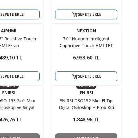
ITester-SCOBE
MT-8145 Masa Tipi
Multimetre
SEPETE EKLE
SEPETE EKLE
.775,03 TL
11.694,67 TL
6.913,30 TL
12.711,60 TL
AIRHMI
NEXTION
7'' Resistive Touch
7.0'' Nextion Intelligent
SEPETE EKLE
SEPETE EKLE
HMI Ekran
Capacitive Touch HMI TFT
LCD Muhafaza Kasalı
.489,10 TL
6.933,60 TL
ITEAD
ITEAD
%30
NX8048P070-011C-Y
O MEGA SENSÖR
SD CARD SHIELD
SHIELD
SEPETE EKLE
SEPETE EKLE
46,68 TL
238,63 TL
TÜKENDİ
TÜKENDİ
693,36 TL
340,90 TL
FNIRSI
FNIRSI
SO-153 2in1 Mini
FNIRSI DSO152 Mini El Tipi
SEPETE EKLE
SEPETE EKLE
Osiloskop ve Sinyal
Dijital Osiloskop + Prob Kiti
Jeneratörü
.426,76 TL
1.848,96 TL