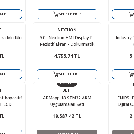
EMCU ile
SG1638B Fonksiyon Üreteci
EFLV
eti Kitabı
2Mhz 1 Kanal Analog Sinyal
KLE
SEPETE EKLE
Jeneratörü
L
6.644,70 TL
55
7.222,50 TL
5
T
NEXTION
ra Modülü
5.0'' Nextion HMI Display R-
Industry 
KLE
SEPETE EKLE
Rezistif Ekran - Dokunmatik
Muhafaza Kasalı NX8048P050-
TL
4.795,74 TL
5
ITEAD
%30
%50
011R-Y
IELD
ITEADUINO ARDUINO ADK
ARDUIN
MAINBOARD
KLE
SEPETE EKLE
TL
1.698,73 TL
3
TÜKENDİ
L
2.426,76 TL
N
BETİ
nt Kapasitif
ARMapp-18 STM32 ARM
FNIRSI D
KLE
SEPETE EKLE
T LCD
Uygulamaları Seti
Dijital 
-011C
TL
19.587,42 TL
2