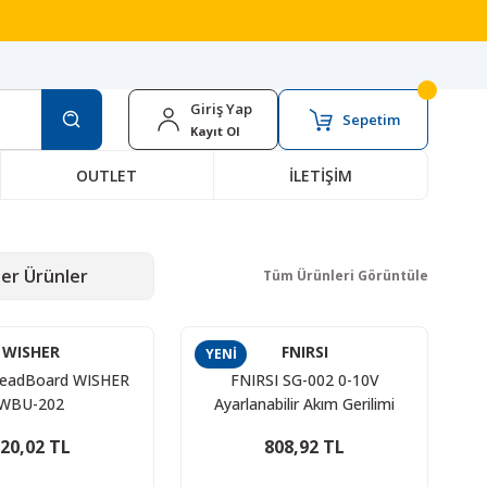
Giriş Yap
Sepetim
Kayıt Ol
OUTLET
İLETİŞİM
er Ürünler
Tüm Ürünleri Görüntüle
WISHER
FNIRSI
YENİ
BreadBoard WISHER
FNIRSI SG-002 0-10V
WBU-202
Ayarlanabilir Akım Gerilimi
Simülatörü ve Sinyal
20,02 TL
808,92 TL
Jeneratörü