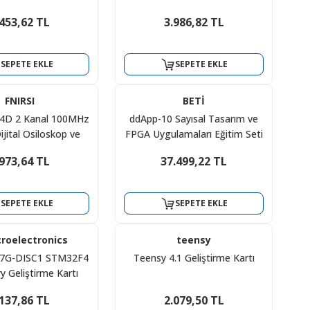
TÜKENDİ
TÜKENDİ
.453,62 TL
3.986,82 TL
MIKROE
FNIRSI
HoldPeak
Espressif
%33
 DMT-99 Yüksek
media for ARM
ESP32-C6-DevKitC-1-N8
HP-605A 600A AC/DC
tli Çok Fonksiyonlu
Geliştirme Kartı Orijinal Kutulu
Pensampermetre
SEPETE EKLE
SEPETE EKLE
MS Akıllı Dijital
.142,42 TL
.733,40 TL
1.155,60 TL
808,92 TL
ultimetre
6.586,92 TL
1.733,40 TL
FNIRSI
BETİ
14D 2 Kanal 100MHz
ddApp-10 Sayısal Tasarım ve
TOKTA YOK
SEPETE EKLE
STOKTA YOK
SEPETE EKLE
jital Osiloskop ve
FPGA Uygulamaları Eğitim Seti
al Jeneratörü
.973,64 TL
37.499,22 TL
CREALITY
CREALITY
%33
CR-10S Pro Heatbed
Hot End Kit-FULL NOZZLE
sıtıcı Tabla
SET Extruder (CR-10S Pro için)
SEPETE EKLE
SEPETE EKLE
.791,18 TL
1.733,40 TL
2.311,20 TL
2.600,10 TL
roelectronics
teensy
7G-DISC1 STM32F4
Teensy 4.1 Geliştirme Kartı
SEPETE EKLE
SEPETE EKLE
y Geliştirme Kartı
nal-Yeni Ürün)
.137,86 TL
2.079,50 TL
MCP
%8