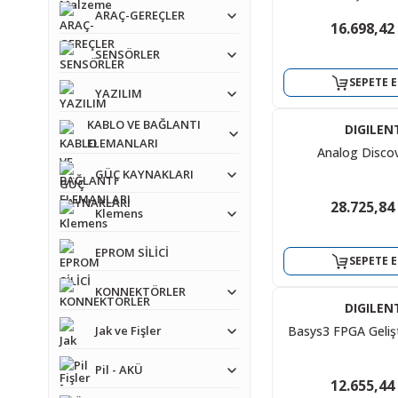
ARAÇ-GEREÇLER
16.698,42
MICROCH
WHDZ
%20
PICkit 5 Programme
-32 ~ 1150°
SENSÖRLER
Ürün) PG16
TERMOME
SEPETE E
YAZILIM
5.038,42 
6.124,68 
KABLO VE BAĞLANTI
6.298,02 T
DIGILEN
ELEMANLARI
Analog Discov
SEPETE E
SEPETE E
GÜÇ KAYNAKLARI
28.725,84
%12
Klemens
9045 3 Kanatlı Yeş
9x4.5cm 6mm Şa
EPROM SİLİCİ
SEPETE E
433,35 
KONNEKTÖRLER
491,13 TL
DIGILEN
Basys3 FPGA Gelişt
Jak ve Fişler
SEPETE E
Pil - AKÜ
12.655,44
BETİ
%73