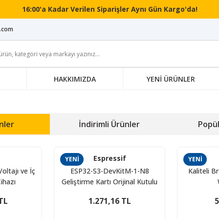
16:00'a Kadar Verilen Siparişler Aynı Gün Kargo'da!
i.com
HAKKIMIZDA
YENİ ÜRÜNLER
nler
İndirimli Ürünler
Popül
Espressif
YENİ
YENİ
oltajı ve İç
ESP32-S3-DevKitM-1-N8
Kaliteli 
ihazı
Geliştirme Kartı Orijinal Kutulu
TL
1.271,16 TL
5