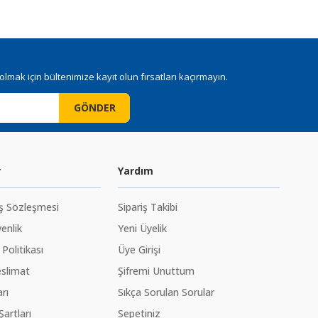
mak için bültenimize kayıt olun fırsatları kaçırmayın.
GÖNDER
r
Yardım
ış Sözleşmesi
Sipariş Takibi
venlik
Yeni Üyelik
 Politikası
Üye Girişi
slimat
Şifremi Unuttum
rı
Sıkça Sorulan Sorular
Şartları
Sepetiniz