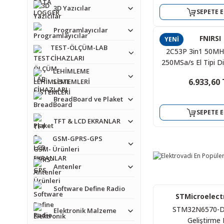
3D Yazıcılar
SEPETE E
Programlayıcılar
FNIRSI
YENİ
TEST-ÖLÇÜM-LAB
2C53P 3in1 50MH
CİHAZLARI
250MSa/s El Tipi Di
LEHİMLEME
Osiloskop & Mul
6.933,60 
SİSTEMLERİ
Sinyal Jener
BreadBoard ve Plaket
SEPETE E
TFT & LCD EKRANLAR
GSM-GPRS-GPS
PRO'SKI
FNIRSI
YENİ
%13
Ürünleri
2C53P 3in1 50MH
Proskit MT-1233C
250MSa/s El Tipi Di
Multimet
Antenler
Osiloskop & Mul
6.933,60 
751,14 
Sinyal Jener
Software Define Radio
866,70 TL
STMicroelect
STM32N6570-
Elektronik Malzeme
SEPETE E
SEPETE E
Geliştirme K