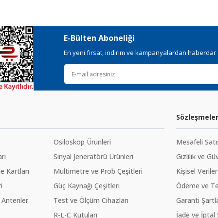
E-Bülten Aboneliği
En yeni fırsat, indirim ve kampanyalardan haberdar ol
Sözleşmele
Osiloskop Ürünleri
Mesafeli Sat
rı
Sinyal Jeneratörü Ürünleri
Gizlilik ve Gü
 Kartları
Multimetre ve Prob Çeşitleri
Kişisel Veriler
i
Güç Kaynağı Çeşitleri
Ödeme ve Te
 Antenler
Test ve Ölçüm Cihazları
Garanti Şartla
R-L-C Kutuları
İade ve İptal 