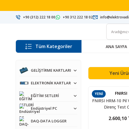
+90 (312) 222 18 00
+90 312 222 18 02
info@elektrovad
Tüm Kategoriler
ANA SAYFA
GELİŞTİRME KARTLARI
Yeni Ürü
ELEKTRONİK KARTLAR
FNIRSI
YENİ
EĞİTİM SETLERİ
FNIRSI HRM‑10 Pil V
Direnç Test C
Endüstriyel PC
2.600,10 
DAQ-DATA LOGGER