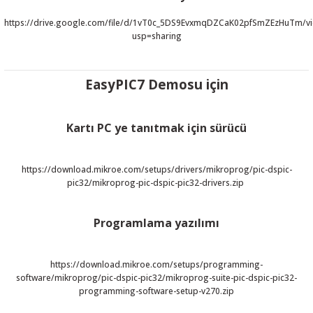
R
L KARTLARI
CİHAZLARI
r
 Dönüştürücü
TÖRLER
ETHERNET KARTLARI
XILINX
SICAK HAVA KOLU
POWER SUPPLY ICs
https://drive.google.com/file/d/1vT0c_5DS9EvxmqDZCaK02pfSmZEzHuTm/v
usp=sharing
ÖRLERİ
RLER
CAN & LIN KARTLARI
SICAK HAVA UÇLARI
REGÜLATOR
EasyPIC7 D
emosu için
TLARI
R
OLARI
KONNEKTÖR KARTLAR
TAMİR PEDİ
SÜRÜCÜ ICs
RI
LIPS
LOSU
IRDA KARTLARI
VAKUM UÇLARI
YÜKSELTEÇ ICs
Kartı PC ye tanıtmak için sürücü
ZAMAN TUTUCU
https://download.mikroe.com/setups/drivers/mikroprog/pic-dspic-
pic32/mikroprog-pic-dspic-pic32-drivers.zip
İ
NIK
R
Programlama yazılımı
LAR
ı
https://download.mikroe.com/setups/programming-
software/mikroprog/pic-dspic-pic32/mikroprog-suite-pic-dspic-pic32-
programming-software-setup-v270.zip