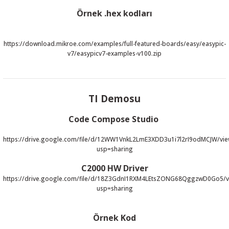
Örnek .hex kodları
https://download.mikroe.com/examples/full-featured-boards/easy/easypic-
v7/easypicv7-examples-v100.zip
 THYRISTOR
TANSIYOMETRE
TI Demosu
rü
Code Compose Studio
https://drive.google.com/file/d/12WW1VnkL2LmE3XDD3u1i7l2rI9odMCJW/vi
usp=sharing
C2000 HW Driver
https://drive.google.com/file/d/18Z3GdnI1RXM4LEtsZONG68QggzwD0Go5/v
ÖR
usp=sharing
Örnek Kod