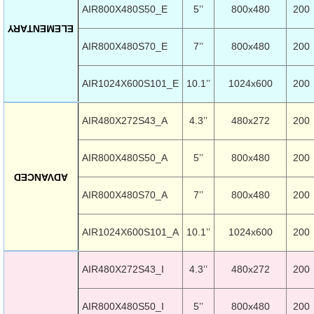
AIR800X480S50_E
5’’
800x480
200
R
L KARTLARI
CİHAZLARI
r
 Dönüştürücü
TÖRLER
ETHERNET KARTLARI
XILINX
SICAK HAVA KOLU
POWER SUPPLY ICs
ELEMENTARY
AIR800X480S70_E
7’’
800x480
200
ÖRLERİ
RLER
CAN & LIN KARTLARI
SICAK HAVA UÇLARI
REGÜLATOR
AIR1024X600S101_E
10.1’’
1024x600
200
TLARI
R
OLARI
KONNEKTÖR KARTLAR
TAMİR PEDİ
SÜRÜCÜ ICs
RI
LIPS
LOSU
IRDA KARTLARI
VAKUM UÇLARI
YÜKSELTEÇ ICs
AIR480X272S43_A
4.3’’
480x272
200
ZAMAN TUTUCU
AIR800X480S50_A
5’’
800x480
200
ADVANCED
İ
NIK
R
AIR800X480S70_A
7’’
800x480
200
LAR
ı
AIR1024X600S101_A
10.1’’
1024x600
200
AIR480X272S43_I
4.3’’
480x272
200
AIR800X480S50_I
5’’
800x480
200