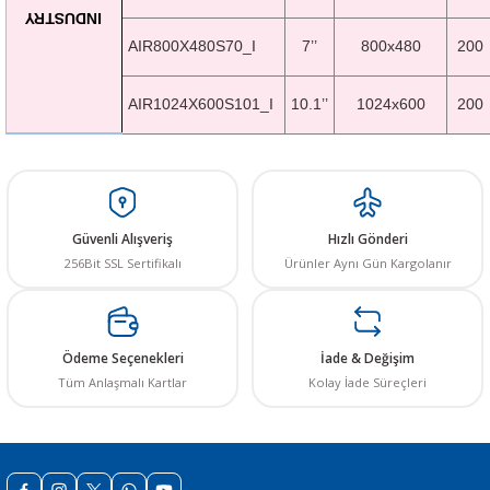
INDUSTRY
AIR800X480S70_I
7’’
800x480
200
AIR1024X600S101_I
10.1’’
1024x600
200
 THYRISTOR
TANSIYOMETRE
rü
Güvenli Alışveriş
Hızlı Gönderi
256Bit SSL Sertifikalı
Ürünler Aynı Gün Kargolanır
Ödeme Seçenekleri
İade & Değişim
Tüm Anlaşmalı Kartlar
Kolay İade Süreçleri
ÖR