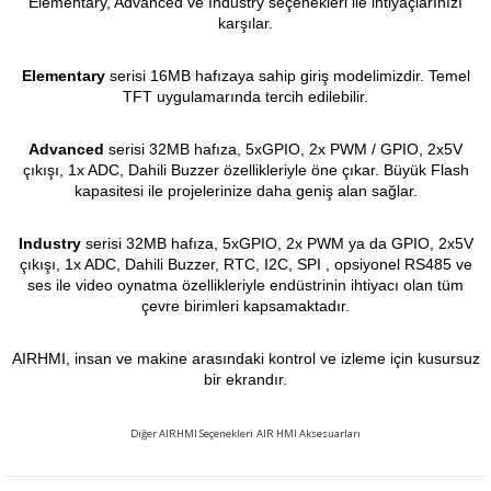
Elementary, Advanced ve Industry seçenekleri ile ihtiyaçlarınızı
karşılar.
Elementary
serisi 16MB hafızaya sahip giriş modelimizdir. Temel
TFT uygulamarında tercih edilebilir.
Advanced
serisi 32MB hafıza, 5xGPIO, 2x PWM / GPIO, 2x5V
çıkışı, 1x ADC, Dahili Buzzer özellikleriyle öne çıkar. Büyük Flash
kapasitesi ile projelerinize daha geniş alan sağlar.
Industry
serisi 32MB hafıza, 5xGPIO, 2x PWM ya da GPIO, 2x5V
çıkışı, 1x ADC, Dahili Buzzer, RTC, I2C, SPI , opsiyonel RS485 ve
ses ile video oynatma özellikleriyle endüstrinin ihtiyacı olan tüm
çevre birimleri kapsamaktadır.
AIRHMI, insan ve makine arasındaki kontrol ve izleme için kusursuz
bir ekrandır.
Diğer AIRHMI Seçenekleri
AIR HMI Aksesuarları