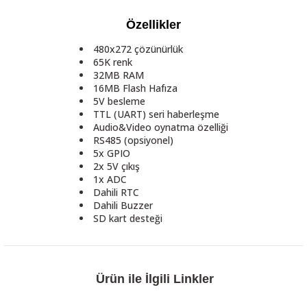
Özellikler
480x272 çözünürlük
65K renk
32MB RAM
16MB Flash Hafıza
5V besleme
TTL (UART) seri haberleşme
Audio&Video oynatma özelliği
RS485 (opsiyonel)
5x GPIO
2x 5V çıkış
1x ADC
Dahili RTC
Dahili Buzzer
SD kart desteği
Ürün ile İlgili Linkler