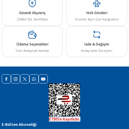
Ürün resmi kalitesiz, bozuk veya görüntülenemiyor.
Ürün açıklamasında eksik bilgiler bulunuyor.
Güvenli Alışveriş
Hızlı Gönderi
Ürün bilgilerinde hatalar bulunuyor.
256Bit SSL Sertifikalı
Ürünler Aynı Gün Kargolanır
Ürün fiyatı diğer sitelerden daha pahalı.
Bu ürüne benzer farklı alternatifler olmalı.
Ödeme Seçenekleri
İade & Değişim
Tüm Anlaşmalı Kartlar
Kolay İade Süreçleri
Gönder
E-Bülten Aboneliği