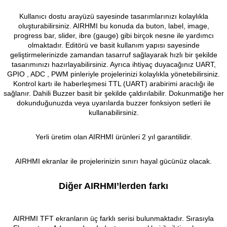
Kullanıcı dostu arayüzü sayesinde tasarımlarınızı kolaylıkla
oluşturabilirsiniz. AIRHMI bu konuda da buton, label, image,
progress bar, slider, ibre (gauge) gibi birçok nesne ile yardımcı
olmaktadır. Editörü ve basit kullanım yapısı sayesinde
geliştirmelerinizde zamandan tasarruf sağlayarak hızlı bir şekilde
 THYRISTOR
tasarımınızı hazırlayabilirsiniz.
Ayrıca ihtiyaç duyacağınız UART,
GPIO , ADC , PWM pinleriyle projelerinizi kolaylıkla yönetebilirsiniz.
TANSIYOMETRE
Kontrol kartı ile haberleşmesi TTL (UART) arabirimi aracılığı ile
sağlanır.
Dahili Buzzer basit bir şekilde çaldırılabilir. Dokunmatiğe her
dokunduğunuzda veya uyarılarda buzzer fonksiyon setleri ile
rü
kullanabilirsiniz.
Yerli üretim olan AIRHMI ürünleri 2 yıl garantilidir.
AIRHMI ekranlar ile projelerinizin sınırı hayal gücünüz olacak.
ÖR
Diğer AIRHMI’lerden farkı
AIRHMI TFT ekranların üç farklı serisi bulunmaktadır. Sırasıyla