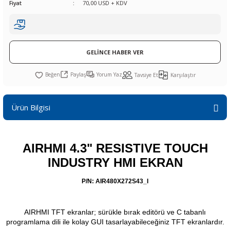
Fiyat
70,00 USD + KDV
R
L KARTLARI
CİHAZLARI
r
 Dönüştürücü
TÖRLER
ETHERNET KARTLARI
XILINX
SICAK HAVA KOLU
POWER SUPPLY ICs
ÖRLERİ
RLER
CAN & LIN KARTLARI
SICAK HAVA UÇLARI
REGÜLATOR
GELİNCE HABER VER
TLARI
R
OLARI
KONNEKTÖR KARTLAR
TAMİR PEDİ
SÜRÜCÜ ICs
Paylaş
Yorum Yaz
Tavsiye Et
Karşılaştır
RI
LIPS
LOSU
IRDA KARTLARI
VAKUM UÇLARI
YÜKSELTEÇ ICs
Ürün Bilgisi
ZAMAN TUTUCU
İ
NIK
R
AIRHMI 4.3" RESISTIVE TOUCH
INDUSTRY HMI EKRAN
LAR
ı
P/N: AIR480X272S43_I
AIRHMI TFT ekranlar; sürükle bırak editörü ve C tabanlı
programlama dili ile kolay GUI tasarlayabileceğiniz TFT ekranlardır.