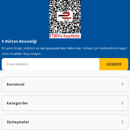
 THYRISTOR
E-Bülten Aboneliği
TANSIYOMETRE
En yeni fırsat, indirim ve kampanyalardan haberdar olmak için bültenimize kayıt
olun fırsatları kaçırmayın.
rü
GÖNDER
Kurumsal
Kategoriler
ÖR
Sözleşmeler