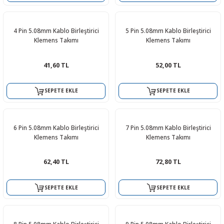
R
L KARTLARI
CİHAZLARI
r
 Dönüştürücü
TÖRLER
ETHERNET KARTLARI
XILINX
SICAK HAVA KOLU
POWER SUPPLY ICs
4 Pin 5.08mm Kablo Birleştirici
5 Pin 5.08mm Kablo Birleştirici
ÖRLERİ
RLER
CAN & LIN KARTLARI
SICAK HAVA UÇLARI
REGÜLATOR
Klemens Takımı
Klemens Takımı
TLARI
R
OLARI
KONNEKTÖR KARTLAR
TAMİR PEDİ
SÜRÜCÜ ICs
41,60 TL
52,00 TL
RI
LIPS
LOSU
IRDA KARTLARI
VAKUM UÇLARI
YÜKSELTEÇ ICs
SEPETE EKLE
SEPETE EKLE
ZAMAN TUTUCU
6 Pin 5.08mm Kablo Birleştirici
7 Pin 5.08mm Kablo Birleştirici
İ
NIK
R
Klemens Takımı
Klemens Takımı
LAR
ı
62,40 TL
72,80 TL
SEPETE EKLE
SEPETE EKLE