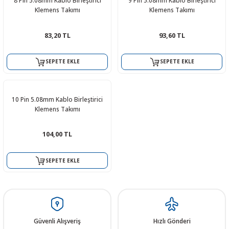
8 Pin 5.08mm Kablo Birleştirici
9 Pin 5.08mm Kablo Birleştirici
Klemens Takımı
Klemens Takımı
83,20 TL
93,60 TL
 THYRISTOR
SEPETE EKLE
SEPETE EKLE
TANSIYOMETRE
10 Pin 5.08mm Kablo Birleştirici
rü
Klemens Takımı
104,00 TL
SEPETE EKLE
ÖR
Güvenli Alışveriş
Hızlı Gönderi