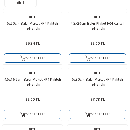
BETİ
R
L KARTLARI
CİHAZLARI
r
 Dönüştürücü
TÖRLER
ETHERNET KARTLARI
XILINX
SICAK HAVA KOLU
POWER SUPPLY ICs
BETİ
BETİ
ÖRLERİ
RLER
CAN & LIN KARTLARI
SICAK HAVA UÇLARI
REGÜLATOR
5x50cm Bakır Plaket FR4 Kaliteli
4.3x20cm Bakır Plaket FR4 Kaliteli
Tek Yüzlü
Tek Yüzlü
TLARI
R
OLARI
KONNEKTÖR KARTLAR
TAMİR PEDİ
SÜRÜCÜ ICs
69,34 TL
26,00 TL
RI
LIPS
LOSU
IRDA KARTLARI
VAKUM UÇLARI
YÜKSELTEÇ ICs
SEPETE EKLE
SEPETE EKLE
ZAMAN TUTUCU
BETİ
BETİ
İ
NIK
R
4.5x16.5cm Bakır Plaket FR4 Kaliteli
5x30cm Bakır Plaket FR4 Kaliteli
Tek Yüzlü
Tek Yüzlü
LAR
ı
26,00 TL
57,78 TL
SEPETE EKLE
SEPETE EKLE
BETİ
BETİ