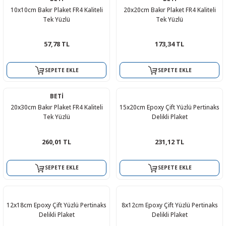
10x10cm Bakır Plaket FR4 Kaliteli
20x20cm Bakır Plaket FR4 Kaliteli
Tek Yüzlü
Tek Yüzlü
57,78 TL
173,34 TL
 THYRISTOR
SEPETE EKLE
SEPETE EKLE
TANSIYOMETRE
BETİ
rü
20x30cm Bakır Plaket FR4 Kaliteli
15x20cm Epoxy Çift Yüzlü Pertinaks
Tek Yüzlü
Delikli Plaket
260,01 TL
231,12 TL
SEPETE EKLE
SEPETE EKLE
ÖR
12x18cm Epoxy Çift Yüzlü Pertinaks
8x12cm Epoxy Çift Yüzlü Pertinaks
Delikli Plaket
Delikli Plaket