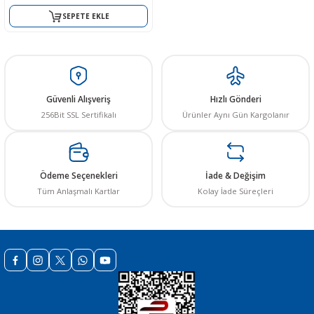
SEPETE EKLE
 THYRISTOR
Güvenli Alışveriş
Hızlı Gönderi
TANSIYOMETRE
256Bit SSL Sertifikalı
Ürünler Aynı Gün Kargolanır
rü
Ödeme Seçenekleri
İade & Değişim
Tüm Anlaşmalı Kartlar
Kolay İade Süreçleri
ÖR