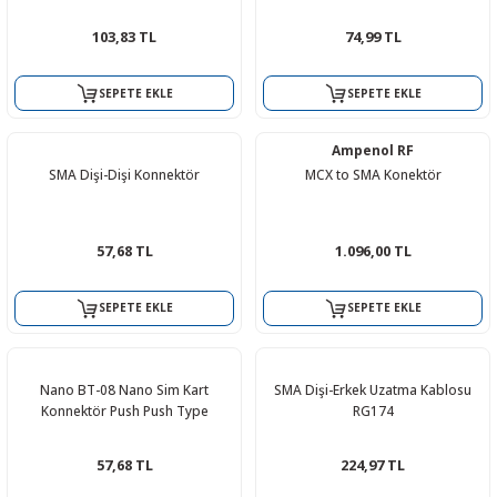
R
L KARTLARI
CİHAZLARI
r
 Dönüştürücü
TÖRLER
ETHERNET KARTLARI
XILINX
SICAK HAVA KOLU
POWER SUPPLY ICs
103,83 TL
74,99 TL
ÖRLERİ
RLER
CAN & LIN KARTLARI
SICAK HAVA UÇLARI
REGÜLATOR
SEPETE EKLE
SEPETE EKLE
TLARI
R
OLARI
KONNEKTÖR KARTLAR
TAMİR PEDİ
SÜRÜCÜ ICs
Ampenol RF
SMA Dişi-Dişi Konnektör
MCX to SMA Konektör
RI
LIPS
LOSU
IRDA KARTLARI
VAKUM UÇLARI
YÜKSELTEÇ ICs
ZAMAN TUTUCU
57,68 TL
1.096,00 TL
İ
NIK
R
SEPETE EKLE
SEPETE EKLE
LAR
ı
Nano BT-08 Nano Sim Kart
SMA Dişi-Erkek Uzatma Kablosu
Konnektör Push Push Type
RG174
57,68 TL
224,97 TL