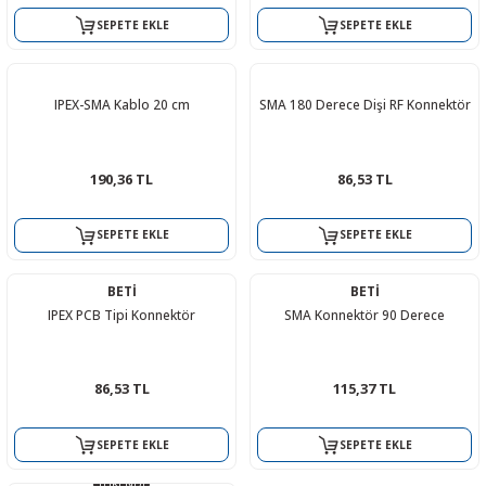
SEPETE EKLE
SEPETE EKLE
IPEX-SMA Kablo 20 cm
SMA 180 Derece Dişi RF Konnektör
 THYRISTOR
TANSIYOMETRE
190,36 TL
86,53 TL
rü
SEPETE EKLE
SEPETE EKLE
BETİ
BETİ
IPEX PCB Tipi Konnektör
SMA Konnektör 90 Derece
86,53 TL
115,37 TL
ÖR
SEPETE EKLE
SEPETE EKLE
TÜKENDİ