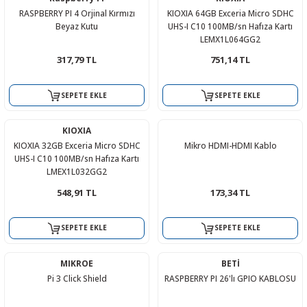
RASPBERRY PI 4 Orjinal Kırmızı
KIOXIA 64GB Exceria Micro SDHC
Beyaz Kutu
UHS-I C10 100MB/sn Hafıza Kartı
LEMX1L064GG2
317,79 TL
751,14 TL
 THYRISTOR
SEPETE EKLE
SEPETE EKLE
TANSIYOMETRE
KIOXIA
rü
KIOXIA 32GB Exceria Micro SDHC
Mikro HDMI-HDMI Kablo
UHS-I C10 100MB/sn Hafıza Kartı
LMEX1L032GG2
548,91 TL
173,34 TL
SEPETE EKLE
SEPETE EKLE
ÖR
MIKROE
BETİ
Pi 3 Click Shield
RASPBERRY PI 26'lı GPIO KABLOSU