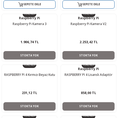
SEPETE EKLE
SEPETE EKLE
TÜKENDİ
TÜKENDİ
Raspberry Pi
Raspberry Pi
Raspberry Pi Kamera 3
Raspberry Pi Kamera V2
1.906,74 TL
2.253,42 TL
STOKTA YOK
STOKTA YOK
TÜKENDİ
TÜKENDİ
Raspberry Pi
RASPBERRY PI 4 Kırmızı Beyaz Kutu
RASPBERRY PI 4 Lisanslı Adaptör
231,12 TL
858,00 TL
STOKTA YOK
STOKTA YOK
TÜKENDİ
TÜKENDİ