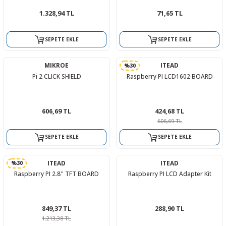
1.328,94 TL
71,65 TL
SEPETE EKLE
SEPETE EKLE
MIKROE
ITEAD
%30
Pi 2 CLICK SHIELD
Raspberry PI LCD1602 BOARD
606,69 TL
424,68 TL
606,69 TL
SEPETE EKLE
SEPETE EKLE
ITEAD
ITEAD
%30
Raspberry PI 2.8'' TFT BOARD
Raspberry PI LCD Adapter Kit
849,37 TL
288,90 TL
1.213,38 TL