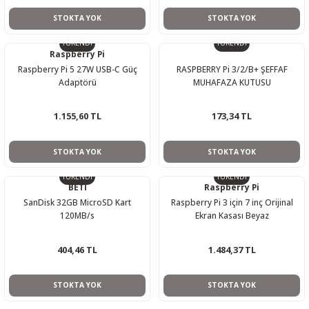
STOKTA YOK
STOKTA YOK
TÜKENDİ
TÜKENDİ
Raspberry Pi
Raspberry Pi 5 27W USB-C Güç
RASPBERRY Pi 3/2/B+ ŞEFFAF
Adaptörü
MUHAFAZA KUTUSU
1.155,60 TL
173,34 TL
STOKTA YOK
STOKTA YOK
TÜKENDİ
TÜKENDİ
BETİ
Raspberry Pi
SanDisk 32GB MicroSD Kart
Raspberry Pi 3 için 7 inç Orijinal
120MB/s
Ekran Kasası Beyaz
404,46 TL
1.484,37 TL
STOKTA YOK
STOKTA YOK