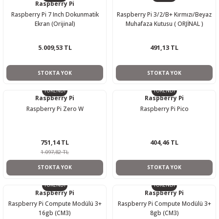
Raspberry Pi
Raspberry Pi 7 Inch Dokunmatik
Raspberry Pi 3/2/B+ Kırmızı/Beyaz
Ekran (Orijinal)
Muhafaza Kutusu ( ORJİNAL )
5.009,53 TL
491,13 TL
STOKTA YOK
STOKTA YOK
TÜKENDİ
TÜKENDİ
Raspberry Pi
Raspberry Pi
Raspberry Pi Zero W
Raspberry Pi Pico
751,14 TL
404,46 TL
1.097,82 TL
STOKTA YOK
STOKTA YOK
TÜKENDİ
TÜKENDİ
Raspberry Pi
Raspberry Pi
Raspberry Pi Compute Modülü 3+
Raspberry Pi Compute Modülü 3+
16gb (CM3)
8gb (CM3)