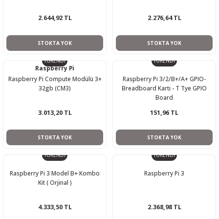
2.644,92 TL
2.276,64 TL
STOKTA YOK
STOKTA YOK
TÜKENDİ
TÜKENDİ
Raspberry Pi
Raspberry Pi Compute Modülü 3+
Raspberry Pi 3/2/B+/A+ GPIO-
32gb (CM3)
Breadboard Kartı - T Tye GPIO
Board
3.013,20 TL
151,96 TL
STOKTA YOK
STOKTA YOK
TÜKENDİ
TÜKENDİ
Raspberry Pi 3 Model B+ Kombo
Raspberry Pi 3
Kit ( Orjinal )
4.333,50 TL
2.368,98 TL