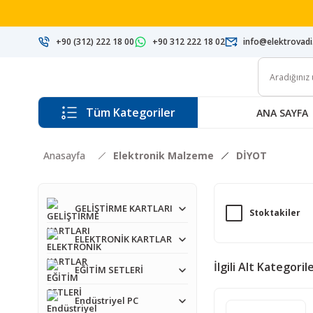
+90 (312) 222 18 00
+90 312 222 18 02
info@elektrovad
Tüm Kategoriler
ANA SAYFA
Anasayfa
Elektronik Malzeme
DİYOT
GELİŞTİRME KARTLARI
Stoktakiler
ELEKTRONİK KARTLAR
İlgili Alt Kategoril
EĞİTİM SETLERİ
Endüstriyel PC