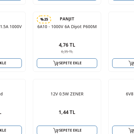
PANJIT
%25
1.5A 1000V
6A10 - 1000V 6A Diyot P600M
4,76 TL
6,35 TL
KLE
SEPETE EKLE
od
12V 0.5W ZENER
6V8
L
1,44 TL
KLE
SEPETE EKLE