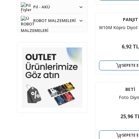
Pil - AKÜ
PANJIT
ROBOT MALZEMELERİ
W10M Köprü Diyot 
6,92 TL
SEPETE E
BETİ
Foto Diy
25,96 T
SEPETE E