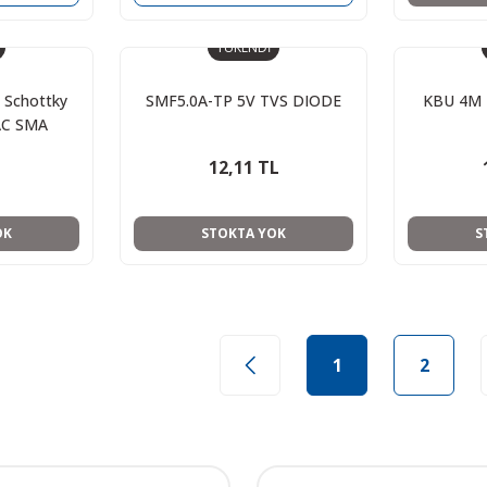
TÜKENDİ
 Schottky
SMF5.0A-TP 5V TVS DIODE
KBU 4M 
AC SMA
12,11 TL
OK
STOKTA YOK
S
1
2