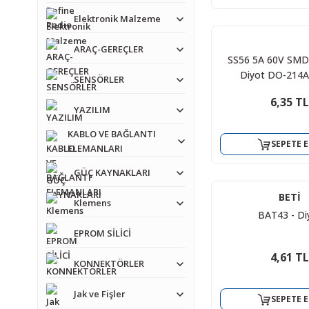
Elektronik Malzeme
ARAÇ-GEREÇLER
SS56 5A 60V SMD
Diyot DO-214
SENSÖRLER
6,35 TL
YAZILIM
KABLO VE BAĞLANTI
SEPETE E
ELEMANLARI
GÜÇ KAYNAKLARI
BETİ
Klemens
BAT43 - Di
EPROM SİLİCİ
4,61 TL
KONNEKTÖRLER
Jak ve Fişler
SEPETE E