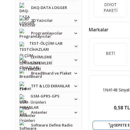
DİYOT
DAQ-DATA LOGGER
PAKETİ
3D Yazıcılar
Markalar
Programlayıcılar
TEST-ÖLÇÜM-LAB
CİHAZLARI
BETİ
LEHİMLEME
SİSTEMLERİ
BreadBoard ve Plaket
TFT & LCD EKRANLAR
1N4148 Sinyal
GSM-GPRS-GPS
Ürünleri
0,58 TL
Antenler
Software Define Radio
SEPETE E