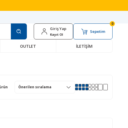
0
Giriş Yap
Sepetim
Kayıt Ol
OUTLET
İLETİŞİM
ürün