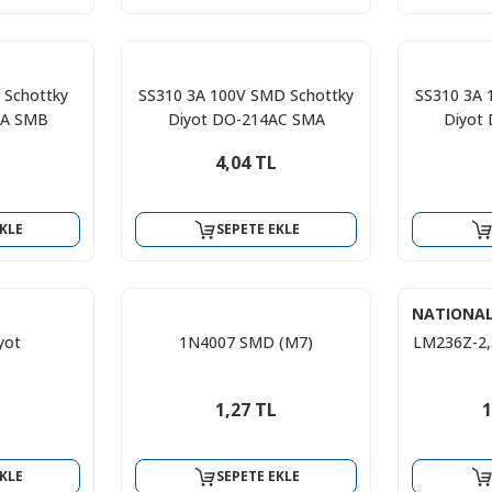
 Schottky
SS310 3A 100V SMD Schottky
SS310 3A 
AA SMB
Diyot DO-214AC SMA
Diyot
4,04 TL
KLE
SEPETE EKLE
NATIONA
yot
1N4007 SMD (M7)
LM236Z-2,
1,27 TL
1
KLE
SEPETE EKLE