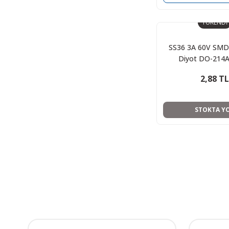
TÜKENDİ
SS36 3A 60V SMD
Diyot DO-214
2,88 TL
STOKTA Y