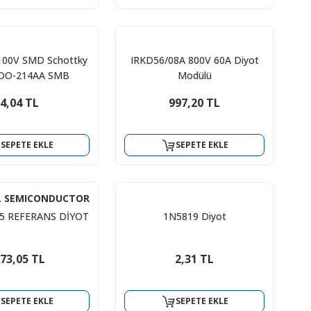
100V SMD Schottky
IRKD56/08A 800V 60A Diyot
 DO-214AA SMB
Modülü
4,04 TL
997,20 TL
SEPETE EKLE
SEPETE EKLE
L SEMICONDUCTOR
5 REFERANS DİYOT
1N5819 Diyot
73,05 TL
2,31 TL
SEPETE EKLE
SEPETE EKLE