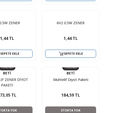
 0.5W ZENER
6V2 0.5W ZENER
1,44 TL
1,44 TL
SEPETE EKLE
SEPETE EKLE
TÜKENDİ
TÜKENDİ
BETİ
BETİ
İF ZENER DİYOT
Muhtelif Diyot Paketi
PAKETİ
73,05 TL
184,59 TL
TOKTA YOK
STOKTA YOK