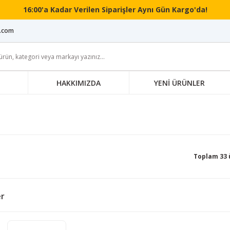
16:00'a Kadar Verilen Siparişler Aynı Gün Kargo'da!
i.com
HAKKIMIZDA
YENİ ÜRÜNLER
Toplam 33 
er