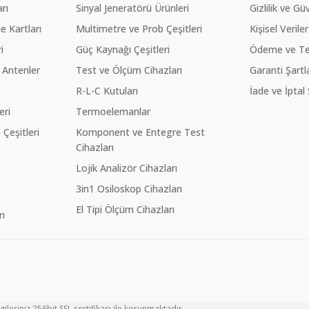
rı
Sinyal Jeneratörü Ürünleri
Gizlilik ve Gü
 Kartları
Multimetre ve Prob Çeşitleri
Kişisel Veriler
i
Güç Kaynağı Çeşitleri
Ödeme ve Te
 Antenler
Test ve Ölçüm Cihazları
Garanti Şartla
R-L-C Kutuları
İade ve İptal 
eri
Termoelemanlar
eşitleri
Komponent ve Entegre Test
Cihazları
Lojik Analizör Cihazları
3in1 Osiloskop Cihazları
El Tipi Ölçüm Cihazları
ı
ileriniz 256bit SSL sertifikası ile korunmaktadır.