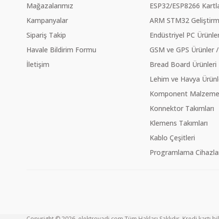
Mağazalarımız
ESP32/ESP8266 Kartla
Kampanyalar
ARM STM32 Geliştirme
Sipariş Takip
Endüstriyel PC Ürünler
Havale Bildirim Formu
GSM ve GPS Ürünler /
İletişim
Bread Board Ürünleri
Lehim ve Havya Ürünl
Komponent Malzeme Ç
Konnektor Takımları
Klemens Takımları
Kablo Çeşitleri
Programlama Cihazlar
Copyright © 2026, elektrovadi.com Tüm Hakları Saklıdır. Kredi kartı bilg