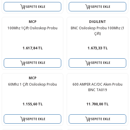
SEPETE EKLE
SEPETE EKLE
MCP
DIGILENT
100Mhz 1Çift Osiloskop Probu
BNC Osiloskop Probu 100Mhz (1
 THYRISTOR
Çift)
TANSIYOMETRE
1.617,84 TL
1.673,33 TL
rü
SEPETE EKLE
SEPETE EKLE
MCP
60Mhz 1 Çift Osiloskop Probu
600 AMPER AC/DC Akım Probu
BNC TA019
1.155,60 TL
11.700,00 TL
ÖR
SEPETE EKLE
SEPETE EKLE