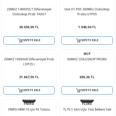
25MHZ 1400VOLT Diferansiyel
Unit UT-P05 200Mhz Osiloskop
Osiloskop Prob TA057
Probu UTP05
30.030,00 TL
1.040,04 TL
SEPETE EKLE
SEPETE EKLE
MCP
25MHZ 1000Volt Diferansiyel Prob
60MHZ OSİLOSKOP PROBU
( DP25 )
21.667,50 TL
693,36 TL
SEPETE EKLE
SEPETE EKLE
TÜKENDİ
TÜKENDİ
FNIRSI
FLUKE
FNIRSI HRM-10 için Pil Tutucu
TL75-1 Sert Uçlu Test İletkeni Seti