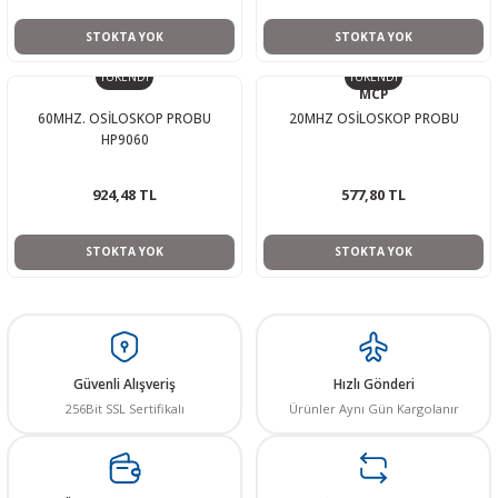
STOKTA YOK
STOKTA YOK
TÜKENDİ
TÜKENDİ
MCP
60MHZ. OSİLOSKOP PROBU
20MHZ OSİLOSKOP PROBU
HP9060
924,48 TL
577,80 TL
STOKTA YOK
STOKTA YOK
Güvenli Alışveriş
Hızlı Gönderi
256Bit SSL Sertifikalı
Ürünler Aynı Gün Kargolanır