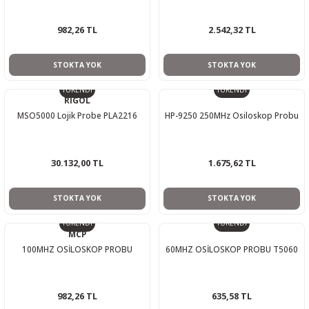
982,26 TL
2.542,32 TL
STOKTA YOK
STOKTA YOK
TÜKENDİ
TÜKENDİ
RIGOL
MSO5000 Lojik Probe PLA2216
HP-9250 250MHz Osiloskop Probu
30.132,00 TL
1.675,62 TL
STOKTA YOK
STOKTA YOK
TÜKENDİ
TÜKENDİ
MCP
100MHZ OSİLOSKOP PROBU
60MHZ OSİLOSKOP PROBU T5060
982,26 TL
635,58 TL