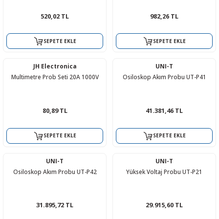
R
L KARTLARI
CİHAZLARI
r
 Dönüştürücü
TÖRLER
ETHERNET KARTLARI
XILINX
SICAK HAVA KOLU
POWER SUPPLY ICs
520,02 TL
982,26 TL
ÖRLERİ
RLER
CAN & LIN KARTLARI
SICAK HAVA UÇLARI
REGÜLATOR
SEPETE EKLE
SEPETE EKLE
TLARI
R
OLARI
KONNEKTÖR KARTLAR
TAMİR PEDİ
SÜRÜCÜ ICs
JH Electronica
UNI-T
Multimetre Prob Seti 20A 1000V
Osiloskop Akım Probu UT-P41
RI
LIPS
LOSU
IRDA KARTLARI
VAKUM UÇLARI
YÜKSELTEÇ ICs
ZAMAN TUTUCU
80,89 TL
41.381,46 TL
İ
NIK
R
SEPETE EKLE
SEPETE EKLE
LAR
ı
UNI-T
UNI-T
Osiloskop Akım Probu UT-P42
Yüksek Voltaj Probu UT-P21
31.895,72 TL
29.915,60 TL