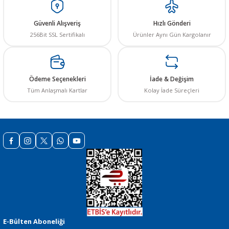
Güvenli Alışveriş
Hızlı Gönderi
256Bit SSL Sertifikalı
Ürünler Aynı Gün Kargolanır
 THYRISTOR
Ödeme Seçenekleri
İade & Değişim
TANSIYOMETRE
Tüm Anlaşmalı Kartlar
Kolay İade Süreçleri
rü
ÖR
E-Bülten Aboneliği