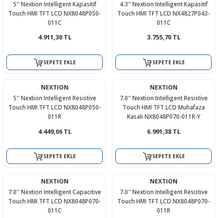
5'' Nextion Intelligent Kapasitif
4.3'' Nextion Intelligent Kapasitif
Touch HMI TFT LCD NX8048P050-
Touch HMI TFT LCD NX4827P043-
011C
011C
4.911,30 TL
3.755,70 TL
SEPETE EKLE
SEPETE EKLE
NEXTION
NEXTION
5'' Nextion Intelligent Resistive
7.0'' Nextion Intelligent Resistive
Touch HMI TFT LCD NX8048P050-
Touch HMI TFT LCD Muhafaza
011R
Kasalı NX8048P070-011R-Y
4.449,06 TL
6.991,38 TL
SEPETE EKLE
SEPETE EKLE
NEXTION
NEXTION
7.0'' Nextion Intelligent Capacitive
7.0'' Nextion Intelligent Resistive
Touch HMI TFT LCD NX8048P070-
Touch HMI TFT LCD NX8048P070-
011C
011R