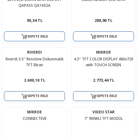
QAPASS QA1602A
95,34 TL
288,90 TL
SEPETE EKLE
SEPETE EKLE
RIVERDI
MIKROE
Riverdi 3.5'' Resistive Dokunmatik
4.3'' TFT COLOR DISPLAY 480x720
TFT Ekran
with TOUCH SCREEN
2.600,10 TL
2.773,44 TL
SEPETE EKLE
SEPETE EKLE
MIKROE
VIDEO STAR
CONNECTEVE
7'' RENKLİ TFT MODÜL