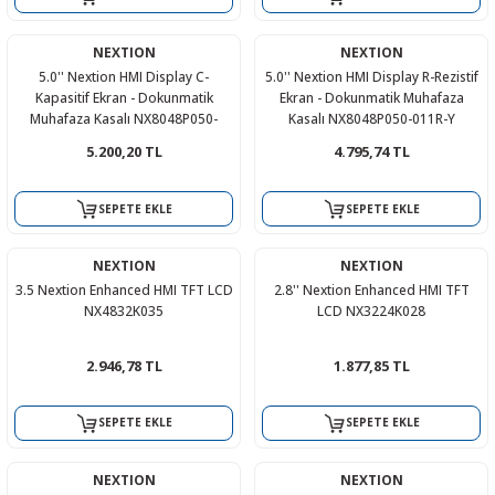
NEXTION
NEXTION
5.0'' Nextion HMI Display C-
5.0'' Nextion HMI Display R-Rezistif
Kapasitif Ekran - Dokunmatik
Ekran - Dokunmatik Muhafaza
Muhafaza Kasalı NX8048P050-
Kasalı NX8048P050-011R-Y
011C-Y
5.200,20 TL
4.795,74 TL
SEPETE EKLE
SEPETE EKLE
NEXTION
NEXTION
3.5 Nextion Enhanced HMI TFT LCD
2.8'' Nextion Enhanced HMI TFT
NX4832K035
LCD NX3224K028
2.946,78 TL
1.877,85 TL
SEPETE EKLE
SEPETE EKLE
NEXTION
NEXTION