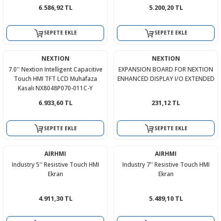
6.586,92 TL
5.200,20 TL
SEPETE EKLE
SEPETE EKLE
NEXTION
NEXTION
7.0'' Nextion Intelligent Capacitive
EXPANSION BOARD FOR NEXTION
Touch HMI TFT LCD Muhafaza
ENHANCED DISPLAY I/O EXTENDED
Kasalı NX8048P070-011C-Y
6.933,60 TL
231,12 TL
SEPETE EKLE
SEPETE EKLE
AIRHMI
AIRHMI
Industry 5'' Resistive Touch HMI
Industry 7'' Resistive Touch HMI
Ekran
Ekran
4.911,30 TL
5.489,10 TL