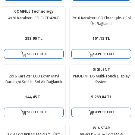
COMFILE Technology
4x20 Karakter LCD CLCD420-B
2x16 Karakter LCD Ekran Işıksız Sol
Üst Bağlantılı
 THYRISTOR
288,90 TL
101,12 TL
TANSIYOMETRE
SEPETE EKLE
SEPETE EKLE
rü
DIGILENT
2x16 Karakter LCD Ekran Mavi
PMOD MTDS Multi-Touch Display
Backlight Sol Üst Sol Alt Bağlantılı
System
144,45 TL
5.289,84 TL
ÖR
SEPETE EKLE
SEPETE EKLE
WINSTAR
2x16 LCD EKRAN MAVİ SOL ÜST
08x02 Karakter LCD MAVİ