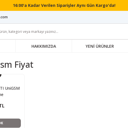
16:00'a Kadar Verilen Siparişler Aynı Gün Kargo'da!
i.com
HAKKIMIZDA
YENİ ÜRÜNLER
sm Fiyat
TI UniGSM
ne
TL
OK