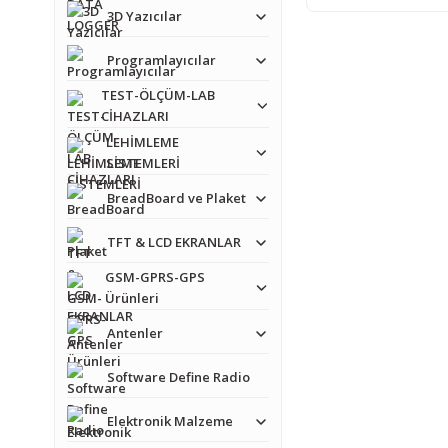
3D Yazıcılar
Programlayıcılar
TEST-ÖLÇÜM-LAB
CİHAZLARI
LEHİMLEME
SİSTEMLERİ
BreadBoard ve Plaket
TFT & LCD EKRANLAR
GSM-GPRS-GPS
Ürünleri
Antenler
Software Define Radio
Elektronik Malzeme