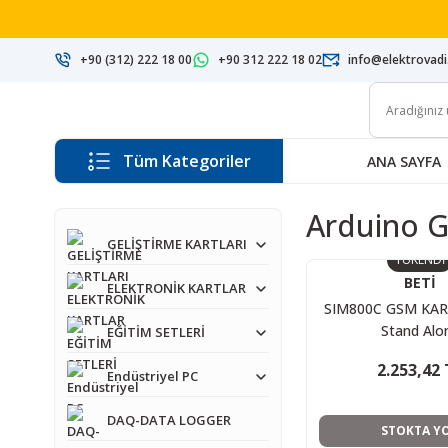
+90 (312) 222 18 00
+90 312 222 18 02
info@elektrovad
Tüm Kategoriler
ANA SAYFA
Arduino G
GELİŞTİRME KARTLARI
TÜKENDİ
BETİ
ELEKTRONİK KARTLAR
SIM800C GSM KAR
Stand Alo
EĞİTİM SETLERİ
2.253,42 
Endüstriyel PC
DAQ-DATA LOGGER
STOKTA Y