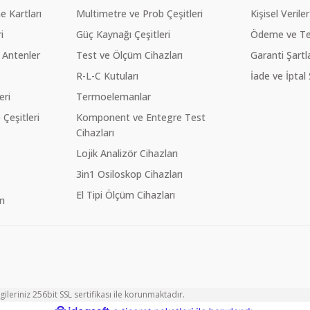
 Kartları
Multimetre ve Prob Çeşitleri
Kişisel Veriler
i
Güç Kaynağı Çeşitleri
Ödeme ve Te
 Antenler
Test ve Ölçüm Cihazları
Garanti Şartla
R-L-C Kutuları
İade ve İptal 
eri
Termoelemanlar
eşitleri
Komponent ve Entegre Test
Cihazları
Lojik Analizör Cihazları
3in1 Osiloskop Cihazları
El Tipi Ölçüm Cihazları
ı
ileriniz 256bit SSL sertifikası ile korunmaktadır.