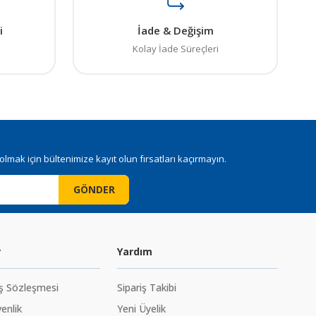
i
İade & Değişim
Kolay İade Süreçleri
mak için bültenimize kayıt olun fırsatları kaçırmayın.
GÖNDER
r
Yardım
ış Sözleşmesi
Sipariş Takibi
venlik
Yeni Üyelik