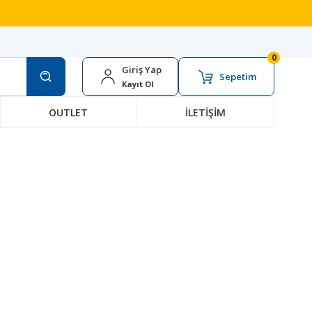
0
Giriş Yap
Sepetim
Kayıt Ol
OUTLET
İLETİŞİM