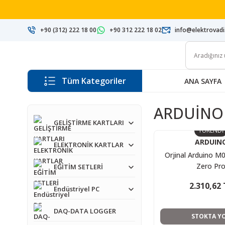
+90 (312) 222 18 00
+90 312 222 18 02
info@elektrovad
Tüm Kategoriler
ANA SAYFA
ARDUİNO
GELİŞTİRME KARTLARI
TÜKENDİ
ARDUIN
ELEKTRONİK KARTLAR
Orjinal Arduino M0
Zero Pr
EĞİTİM SETLERİ
2.310,62 
Endüstriyel PC
DAQ-DATA LOGGER
STOKTA Y