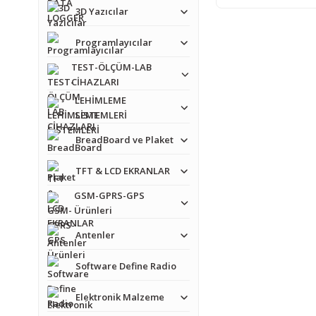
3D Yazıcılar
Programlayıcılar
TEST-ÖLÇÜM-LAB
CİHAZLARI
LEHİMLEME
SİSTEMLERİ
BreadBoard ve Plaket
TFT & LCD EKRANLAR
GSM-GPRS-GPS
Ürünleri
Antenler
Software Define Radio
Elektronik Malzeme