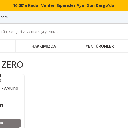
16:00'a Kadar Verilen Siparişler Aynı Gün Kargo'da!
i.com
HAKKIMIZDA
YENİ ÜRÜNLER
 ZERO
O
 - Arduino
o
TL
OK