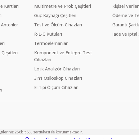
 Kartları
Multimetre ve Prob Çeşitleri
Kişisel Veriler
i
Güç Kaynağı Çeşitleri
Ödeme ve Te
 Antenler
Test ve Ölçüm Cihazları
Garanti Şartla
R-L-C Kutuları
İade ve İptal 
eri
Termoelemanlar
eşitleri
Komponent ve Entegre Test
Cihazları
Lojik Analizör Cihazları
3in1 Osiloskop Cihazları
El Tipi Ölçüm Cihazları
ı
ileriniz 256bit SSL sertifikası ile korunmaktadır.