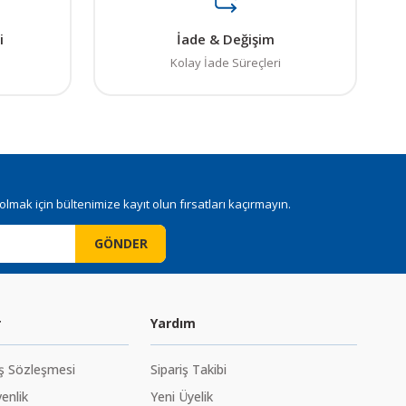
i
İade & Değişim
Kolay İade Süreçleri
mak için bültenimize kayıt olun fırsatları kaçırmayın.
GÖNDER
r
Yardım
ış Sözleşmesi
Sipariş Takibi
venlik
Yeni Üyelik