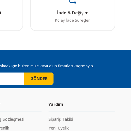
i
İade & Değişim
Kolay İade Süreçleri
mak için bültenimize kayıt olun fırsatları kaçırmayın.
GÖNDER
r
Yardım
ış Sözleşmesi
Sipariş Takibi
venlik
Yeni Üyelik