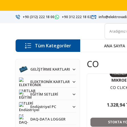
+90 (312) 222 18 00
+90 312 222 18 02
info@elektrovad
Tüm Kategoriler
ANA SAYFA
CO
GELİŞTİRME KARTLARI
TÜKENDİ
MIKROE
ELEKTRONİK KARTLAR
CO CLIC
EĞİTİM SETLERİ
1.328,94 
Endüstriyel PC
DAQ-DATA LOGGER
STOKTA Y