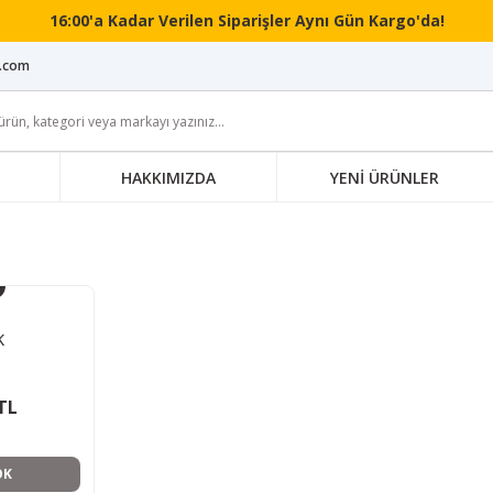
16:00'a Kadar Verilen Siparişler Aynı Gün Kargo'da!
i.com
HAKKIMIZDA
YENİ ÜRÜNLER
K
TL
OK