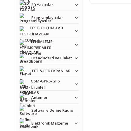
3D Yazıcılar
Programlayıcılar
TEST-ÖLÇÜM-LAB
CİHAZLARI
LEHİMLEME
SİSTEMLERİ
BreadBoard ve Plaket
TFT & LCD EKRANLAR
GSM-GPRS-GPS
Ürünleri
Antenler
Software Define Radio
Elektronik Malzeme