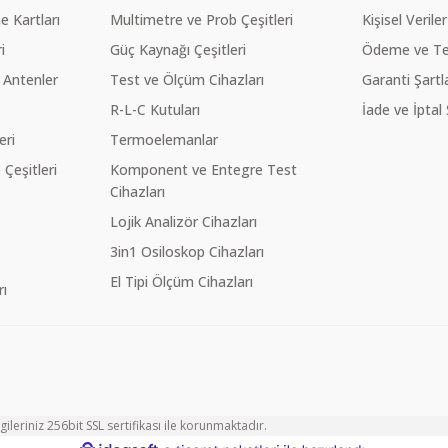
 Kartları
Multimetre ve Prob Çeşitleri
Kişisel Veriler
i
Güç Kaynağı Çeşitleri
Ödeme ve Te
 Antenler
Test ve Ölçüm Cihazları
Garanti Şartla
R-L-C Kutuları
İade ve İptal 
eri
Termoelemanlar
eşitleri
Komponent ve Entegre Test
Cihazları
Lojik Analizör Cihazları
3in1 Osiloskop Cihazları
El Tipi Ölçüm Cihazları
ı
ileriniz 256bit SSL sertifikası ile korunmaktadır.