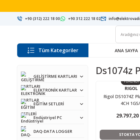
+90 (312) 222 18 00
+90 312 222 18 02
info@elektrovad
Tüm Kategoriler
ANA SAYFA
Ds1074z P
GELİŞTİRME KARTLARI
TÜKENDİ
RIGOL
ELEKTRONİK KARTLAR
Rigol DS1074Z P
4CH 1GS/
EĞİTİM SETLERİ
29.797,20
Endüstriyel PC
DAQ-DATA LOGGER
STOKTA Y