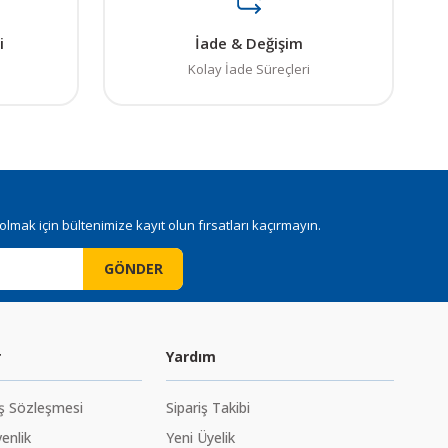
i
İade & Değişim
Kolay İade Süreçleri
mak için bültenimize kayıt olun fırsatları kaçırmayın.
GÖNDER
r
Yardım
ış Sözleşmesi
Sipariş Takibi
venlik
Yeni Üyelik