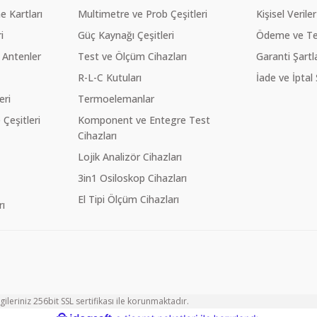
 Kartları
Multimetre ve Prob Çeşitleri
Kişisel Veriler
i
Güç Kaynağı Çeşitleri
Ödeme ve Te
 Antenler
Test ve Ölçüm Cihazları
Garanti Şartla
R-L-C Kutuları
İade ve İptal 
eri
Termoelemanlar
eşitleri
Komponent ve Entegre Test
Cihazları
Lojik Analizör Cihazları
3in1 Osiloskop Cihazları
El Tipi Ölçüm Cihazları
ı
ileriniz 256bit SSL sertifikası ile korunmaktadır.