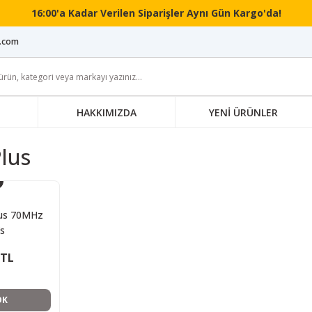
16:00'a Kadar Verilen Siparişler Aynı Gün Kargo'da!
i.com
HAKKIMIZDA
YENİ ÜRÜNLER
lus
lus 70MHz
s
 TL
OK