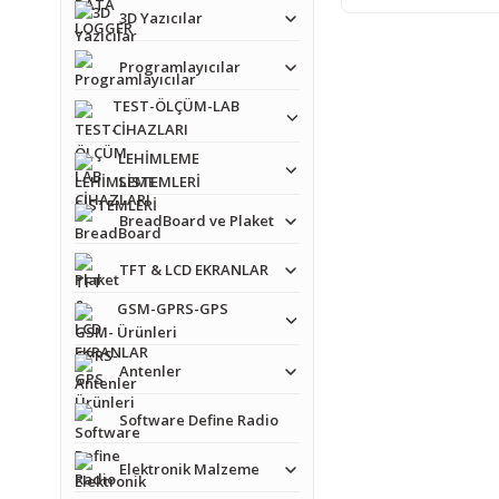
3D Yazıcılar
Programlayıcılar
TEST-ÖLÇÜM-LAB
CİHAZLARI
LEHİMLEME
SİSTEMLERİ
BreadBoard ve Plaket
TFT & LCD EKRANLAR
GSM-GPRS-GPS
Ürünleri
Antenler
Software Define Radio
Elektronik Malzeme