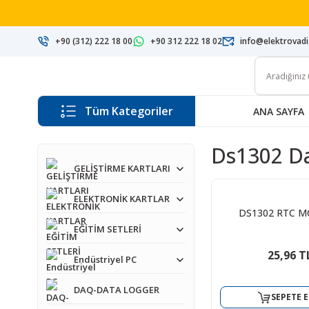
+90 (312) 222 18 00
+90 312 222 18 02
info@elektrovad
Tüm Kategoriler
ANA SAYFA
Ds1302 D
GELİŞTİRME KARTLARI
ELEKTRONİK KARTLAR
DS1302 RTC 
EĞİTİM SETLERİ
25,96 T
Endüstriyel PC
DAQ-DATA LOGGER
SEPETE E