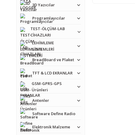
3D Yazıcılar
Programlayıcılar
TEST-ÖLÇÜM-LAB
CİHAZLARI
LEHİMLEME
SİSTEMLERİ
BreadBoard ve Plaket
TFT & LCD EKRANLAR
GSM-GPRS-GPS
Ürünleri
Antenler
Software Define Radio
Elektronik Malzeme