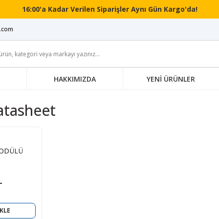
16:00'a Kadar Verilen Siparişler Aynı Gün Kargo'da!
i.com
HAKKIMIZDA
YENİ ÜRÜNLER
atasheet
MODÜLÜ
L
KLE