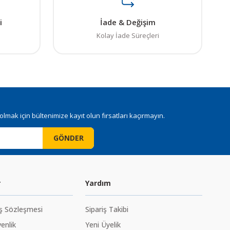
i
İade & Değişim
Kolay İade Süreçleri
mak için bültenimize kayıt olun fırsatları kaçırmayın.
GÖNDER
r
Yardım
ış Sözleşmesi
Sipariş Takibi
venlik
Yeni Üyelik