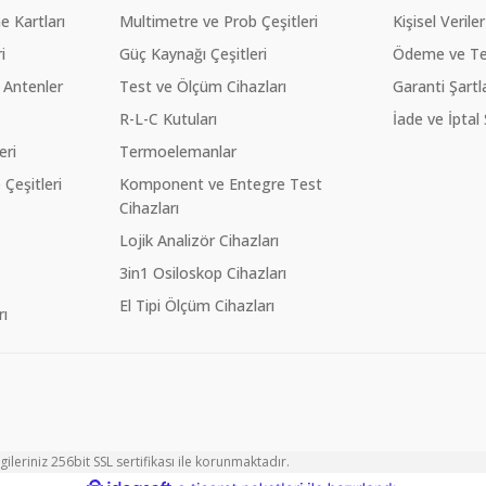
 Kartları
Multimetre ve Prob Çeşitleri
Kişisel Veriler
i
Güç Kaynağı Çeşitleri
Ödeme ve Te
 Antenler
Test ve Ölçüm Cihazları
Garanti Şartla
R-L-C Kutuları
İade ve İptal 
eri
Termoelemanlar
eşitleri
Komponent ve Entegre Test
Cihazları
Lojik Analizör Cihazları
3in1 Osiloskop Cihazları
El Tipi Ölçüm Cihazları
ı
ileriniz 256bit SSL sertifikası ile korunmaktadır.