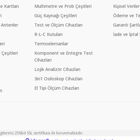
 Kartları
Multimetre ve Prob Çeşitleri
Kişisel Veriler
i
Güç Kaynağı Çeşitleri
Ödeme ve Te
 Antenler
Test ve Ölçüm Cihazları
Garanti Şartla
R-L-C Kutuları
İade ve İptal 
eri
Termoelemanlar
eşitleri
Komponent ve Entegre Test
Cihazları
Lojik Analizör Cihazları
3in1 Osiloskop Cihazları
El Tipi Ölçüm Cihazları
ı
ileriniz 256bit SSL sertifikası ile korunmaktadır.