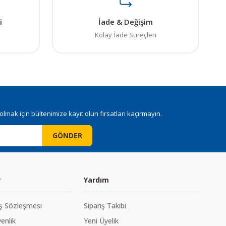
i
İade & Değişim
Kolay İade Süreçleri
mak için bültenimize kayıt olun fırsatları kaçırmayın.
GÖNDER
r
Yardım
ış Sözleşmesi
Sipariş Takibi
venlik
Yeni Üyelik