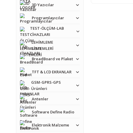
3D Yazıcılar
Programlayıcılar
TEST-ÖLÇÜM-LAB
CİHAZLARI
LEHİMLEME
SİSTEMLERİ
BreadBoard ve Plaket
TFT & LCD EKRANLAR
GSM-GPRS-GPS
Ürünleri
Antenler
Software Define Radio
Elektronik Malzeme