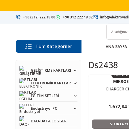
+90 (312) 222 18 00
+90 312 222 18 02
info@elektrovad
Tüm Kategoriler
ANA SAYFA
Ds2438
GELİŞTİRME KARTLARI
TÜKENDİ
MIKROE
ELEKTRONİK KARTLAR
CHARGER C
EĞİTİM SETLERİ
1.672,84 
Endüstriyel PC
DAQ-DATA LOGGER
STOKTA Y