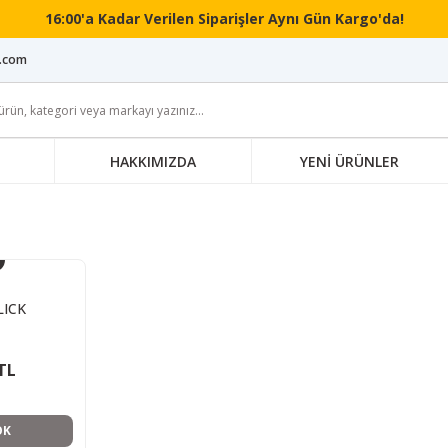
16:00'a Kadar Verilen Siparişler Aynı Gün Kargo'da!
i.com
HAKKIMIZDA
YENİ ÜRÜNLER
LICK
TL
OK