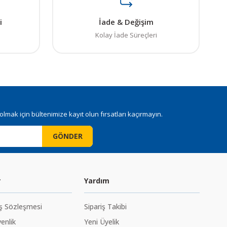
i
İade & Değişim
Kolay İade Süreçleri
mak için bültenimize kayıt olun fırsatları kaçırmayın.
GÖNDER
r
Yardım
ış Sözleşmesi
Sipariş Takibi
venlik
Yeni Üyelik