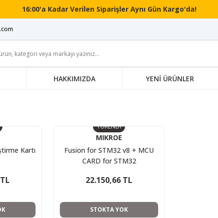
16:00'a Kadar Verilen Siparişler Aynı Gün Kargo'da!
i.com
HAKKIMIZDA
YENİ ÜRÜNLER
TÜKENDİ
MIKROE
ştirme Kartı
Fusion for STM32 v8 + MCU
CARD for STM32
STM32F407ZG MIKROE-3511
 TL
22.150,66 TL
OK
STOKTA YOK