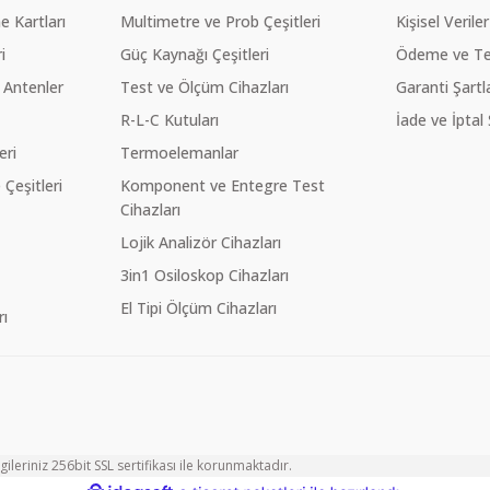
 Kartları
Multimetre ve Prob Çeşitleri
Kişisel Veriler
i
Güç Kaynağı Çeşitleri
Ödeme ve Te
 Antenler
Test ve Ölçüm Cihazları
Garanti Şartla
R-L-C Kutuları
İade ve İptal 
eri
Termoelemanlar
eşitleri
Komponent ve Entegre Test
Cihazları
Lojik Analizör Cihazları
3in1 Osiloskop Cihazları
El Tipi Ölçüm Cihazları
ı
ileriniz 256bit SSL sertifikası ile korunmaktadır.