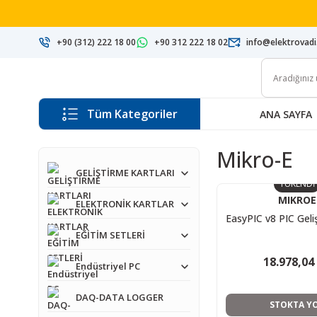
+90 (312) 222 18 00
+90 312 222 18 02
info@elektrovad
Tüm Kategoriler
ANA SAYFA
Mikro-E
GELİŞTİRME KARTLARI
TÜKENDİ
MIKROE
ELEKTRONİK KARTLAR
EasyPIC v8 PIC Geli
EĞİTİM SETLERİ
18.978,04
Endüstriyel PC
DAQ-DATA LOGGER
STOKTA Y