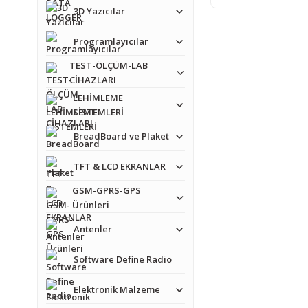
3D Yazıcılar
Programlayıcılar
TEST-ÖLÇÜM-LAB
CİHAZLARI
LEHİMLEME
SİSTEMLERİ
BreadBoard ve Plaket
TFT & LCD EKRANLAR
GSM-GPRS-GPS
Ürünleri
Antenler
Software Define Radio
Elektronik Malzeme