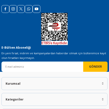
 THYRISTOR
TANSIYOMETRE
E-Bülten Aboneliği
rü
En yeni fırsat, indirim ve kampanyalardan haberdar olmak için bültenimize kayıt
olun fırsatları kaçırmayın.
GÖNDER
Kurumsal
ÖR
Kategoriler