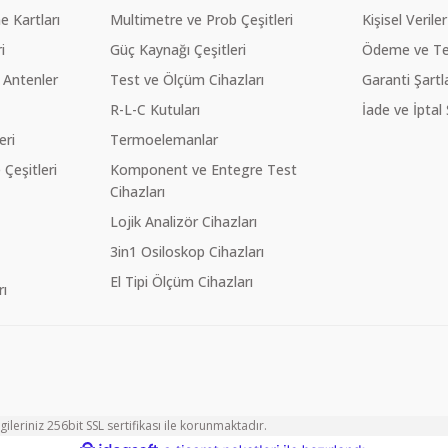
 Kartları
Multimetre ve Prob Çeşitleri
Kişisel Veriler
i
Güç Kaynağı Çeşitleri
Ödeme ve Te
 Antenler
Test ve Ölçüm Cihazları
Garanti Şartla
R-L-C Kutuları
İade ve İptal 
eri
Termoelemanlar
eşitleri
Komponent ve Entegre Test
Cihazları
Lojik Analizör Cihazları
3in1 Osiloskop Cihazları
El Tipi Ölçüm Cihazları
ı
ileriniz 256bit SSL sertifikası ile korunmaktadır.