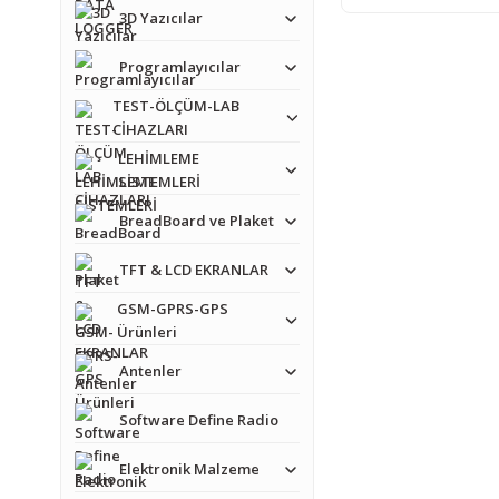
3D Yazıcılar
Programlayıcılar
TEST-ÖLÇÜM-LAB
CİHAZLARI
LEHİMLEME
SİSTEMLERİ
BreadBoard ve Plaket
TFT & LCD EKRANLAR
GSM-GPRS-GPS
Ürünleri
Antenler
Software Define Radio
Elektronik Malzeme