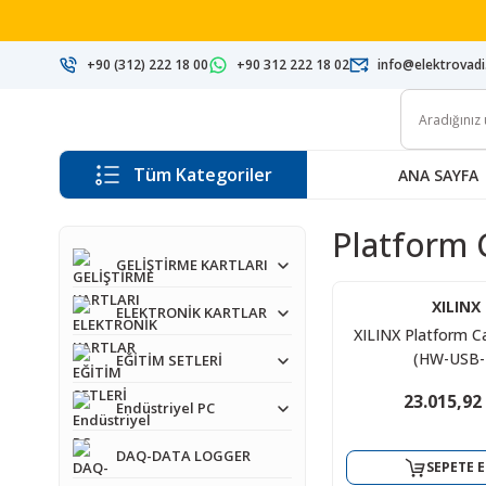
+90 (312) 222 18 00
+90 312 222 18 02
info@elektrovad
Tüm Kategoriler
ANA SAYFA
Platform C
GELİŞTİRME KARTLARI
XILINX
ELEKTRONİK KARTLAR
XILINX Platform Ca
(HW-USB-I
EĞİTİM SETLERİ
23.015,92
Endüstriyel PC
DAQ-DATA LOGGER
SEPETE E