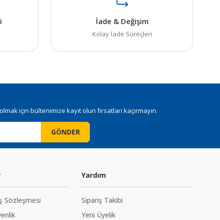
i
İade & Değişim
Kolay İade Süreçleri
mak için bültenimize kayıt olun fırsatları kaçırmayın.
GÖNDER
r
Yardım
ış Sözleşmesi
Sipariş Takibi
venlik
Yeni Üyelik