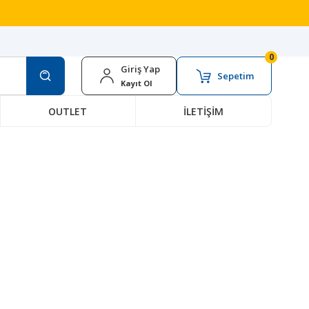
0
Giriş Yap
Sepetim
Kayıt Ol
OUTLET
İLETİŞİM