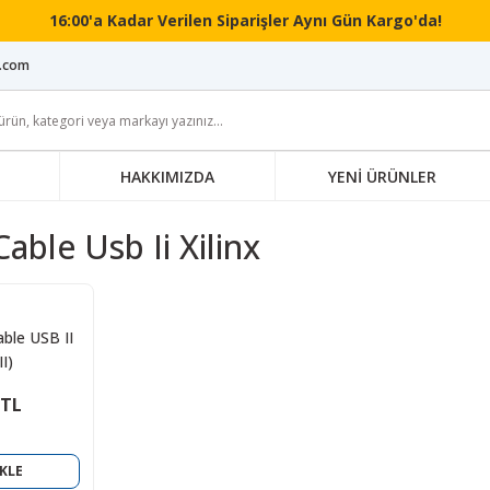
16:00'a Kadar Verilen Siparişler Aynı Gün Kargo'da!
i.com
HAKKIMIZDA
YENİ ÜRÜNLER
able Usb Ii Xilinx
ble USB II
I)
 TL
KLE