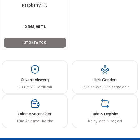
Raspberry Pi 3
R
L KARTLARI
CİHAZLARI
r
 Dönüştürücü
TÖRLER
ETHERNET KARTLARI
XILINX
SICAK HAVA KOLU
POWER SUPPLY ICs
ÖRLERİ
RLER
CAN & LIN KARTLARI
SICAK HAVA UÇLARI
REGÜLATOR
2.368,98 TL
TLARI
R
OLARI
KONNEKTÖR KARTLAR
TAMİR PEDİ
SÜRÜCÜ ICs
STOKTA YOK
RI
LIPS
LOSU
IRDA KARTLARI
VAKUM UÇLARI
YÜKSELTEÇ ICs
ZAMAN TUTUCU
Güvenli Alışveriş
Hızlı Gönderi
İ
NIK
R
256Bit SSL Sertifikalı
Ürünler Aynı Gün Kargolanır
LAR
ı
Ödeme Seçenekleri
İade & Değişim
Tüm Anlaşmalı Kartlar
Kolay İade Süreçleri