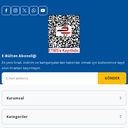
 THYRISTOR
TANSIYOMETRE
E-Bülten Aboneliği
rü
En yeni fırsat, indirim ve kampanyalardan haberdar olmak için bültenimize kayıt
olun fırsatları kaçırmayın.
GÖNDER
Kurumsal
ÖR
Kategoriler