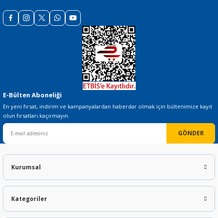
 THYRISTOR
TANSIYOMETRE
E-Bülten Aboneliği
rü
En yeni fırsat, indirim ve kampanyalardan haberdar olmak için bültenimize kayıt
olun fırsatları kaçırmayın.
GÖNDER
Kurumsal
ÖR
Kategoriler