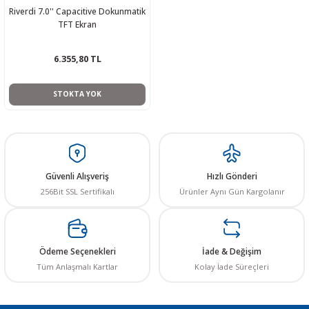
Riverdi 7.0'' Capacitive Dokunmatik
R
L KARTLARI
CİHAZLARI
r
 Dönüştürücü
TÖRLER
ETHERNET KARTLARI
XILINX
SICAK HAVA KOLU
POWER SUPPLY ICs
TFT Ekran
ÖRLERİ
RLER
CAN & LIN KARTLARI
SICAK HAVA UÇLARI
REGÜLATOR
6.355,80 TL
TLARI
R
OLARI
KONNEKTÖR KARTLAR
TAMİR PEDİ
SÜRÜCÜ ICs
STOKTA YOK
RI
LIPS
LOSU
IRDA KARTLARI
VAKUM UÇLARI
YÜKSELTEÇ ICs
ZAMAN TUTUCU
Güvenli Alışveriş
Hızlı Gönderi
İ
NIK
R
256Bit SSL Sertifikalı
Ürünler Aynı Gün Kargolanır
LAR
ı
Ödeme Seçenekleri
İade & Değişim
Tüm Anlaşmalı Kartlar
Kolay İade Süreçleri