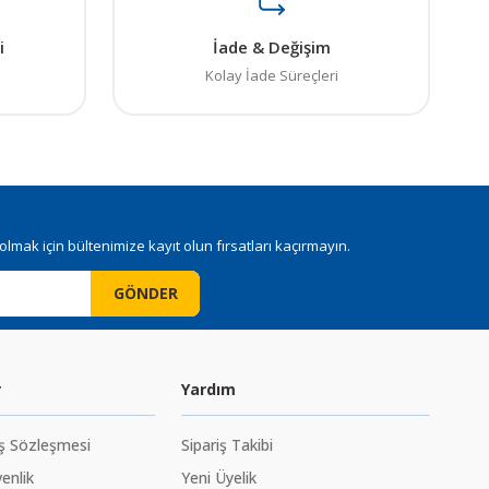
i
İade & Değişim
Kolay İade Süreçleri
mak için bültenimize kayıt olun fırsatları kaçırmayın.
GÖNDER
r
Yardım
ış Sözleşmesi
Sipariş Takibi
venlik
Yeni Üyelik