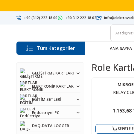
+90 (312) 222 18 00
+90 312 222 18 02
info@elektrovad
Tüm Kategoriler
ANA SAYFA
Role Kartl
GELİŞTİRME KARTLARI
MIKROE
ELEKTRONİK KARTLAR
RELAY CLI
EĞİTİM SETLERİ
1.153,68 
Endüstriyel PC
DAQ-DATA LOGGER
SEPETE E