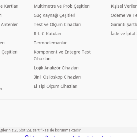
 Kartları
Multimetre ve Prob Çeşitleri
Kişisel Veriler
i
Güç Kaynağı Çeşitleri
Ödeme ve Te
 Antenler
Test ve Ölçüm Cihazları
Garanti Şartla
R-L-C Kutuları
İade ve İptal 
eri
Termoelemanlar
eşitleri
Komponent ve Entegre Test
Cihazları
Lojik Analizör Cihazları
3in1 Osiloskop Cihazları
El Tipi Ölçüm Cihazları
ı
ileriniz 256bit SSL sertifikası ile korunmaktadır.