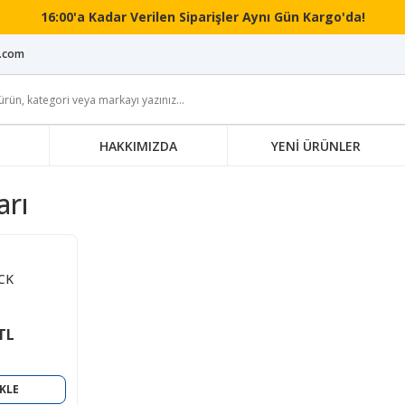
16:00'a Kadar Verilen Siparişler Aynı Gün Kargo'da!
i.com
HAKKIMIZDA
YENİ ÜRÜNLER
arı
CK
TL
KLE