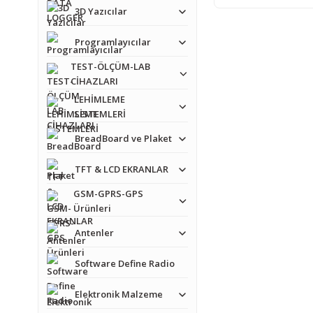
3D Yazıcılar
Programlayıcılar
TEST-ÖLÇÜM-LAB
CİHAZLARI
LEHİMLEME
SİSTEMLERİ
BreadBoard ve Plaket
TFT & LCD EKRANLAR
GSM-GPRS-GPS
Ürünleri
Antenler
Software Define Radio
Elektronik Malzeme