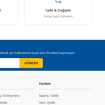
i
İade & Değişim
Kolay İade Süreçleri
mak için bültenimize kayıt olun fırsatları kaçırmayın.
GÖNDER
r
Yardım
ış Sözleşmesi
Sipariş Takibi
venlik
Yeni Üyelik