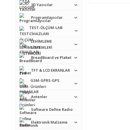
3D Yazıcılar
Programlayıcılar
TEST-ÖLÇÜM-LAB
CİHAZLARI
LEHİMLEME
SİSTEMLERİ
BreadBoard ve Plaket
TFT & LCD EKRANLAR
GSM-GPRS-GPS
Ürünleri
Antenler
Software Define Radio
Elektronik Malzeme