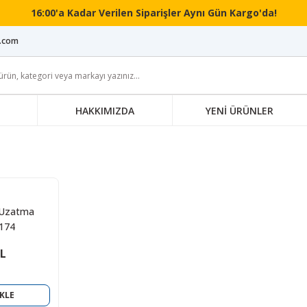
16:00'a Kadar Verilen Siparişler Aynı Gün Kargo'da!
i.com
HAKKIMIZDA
YENİ ÜRÜNLER
 Uzatma
174
TL
KLE