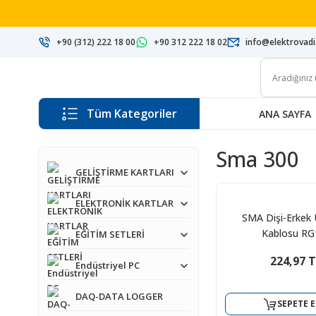
+90 (312) 222 18 00
+90 312 222 18 02
info@elektrovad
Tüm Kategoriler
ANA SAYFA
Sma 300
GELİŞTİRME KARTLARI
ELEKTRONİK KARTLAR
SMA Dişi-Erkek
Kablosu RG
EĞİTİM SETLERİ
224,97 
Endüstriyel PC
DAQ-DATA LOGGER
SEPETE E