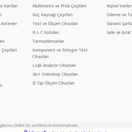
 Kartları
Multimetre ve Prob Çeşitleri
Kişisel Veriler
i
Güç Kaynağı Çeşitleri
Ödeme ve Te
 Antenler
Test ve Ölçüm Cihazları
Garanti Şartla
R-L-C Kutuları
İade ve İptal 
eri
Termoelemanlar
eşitleri
Komponent ve Entegre Test
Cihazları
Lojik Analizör Cihazları
3in1 Osiloskop Cihazları
El Tipi Ölçüm Cihazları
ı
ileriniz 256bit SSL sertifikası ile korunmaktadır.