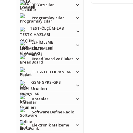
3D Yazıcılar
Programlayıcılar
TEST-ÖLÇÜM-LAB
CİHAZLARI
LEHİMLEME
SİSTEMLERİ
BreadBoard ve Plaket
TFT & LCD EKRANLAR
GSM-GPRS-GPS
Ürünleri
Antenler
Software Define Radio
Elektronik Malzeme