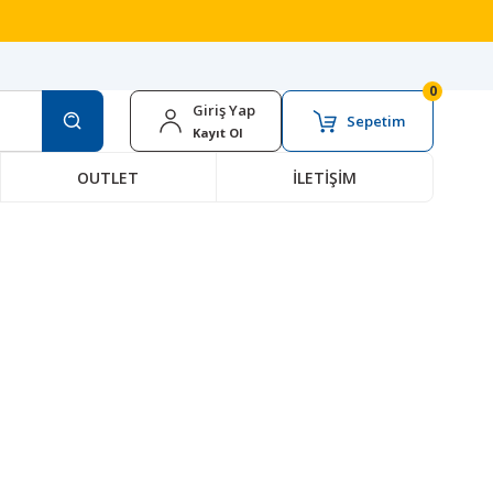
0
Giriş Yap
Sepetim
Kayıt Ol
OUTLET
İLETİŞİM