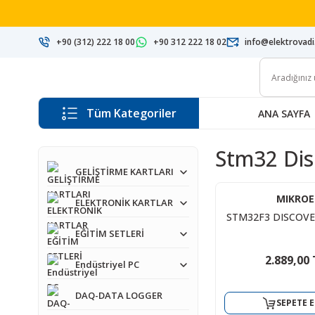
+90 (312) 222 18 00
+90 312 222 18 02
info@elektrovad
Tüm Kategoriler
ANA SAYFA
Stm32 Dis
GELİŞTİRME KARTLARI
MIKROE
ELEKTRONİK KARTLAR
STM32F3 DISCOVE
EĞİTİM SETLERİ
2.889,00 
Endüstriyel PC
DAQ-DATA LOGGER
SEPETE E