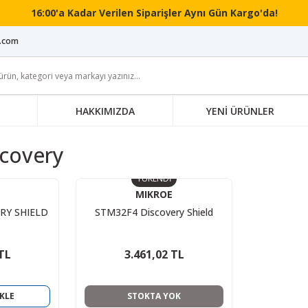
16:00'a Kadar Verilen Siparişler Aynı Gün Kargo'da!
i.com
HAKKIMIZDA
YENİ ÜRÜNLER
covery
TÜKENDİ
MIKROE
RY SHIELD
STM32F4 Discovery Shield
TL
3.461,02 TL
KLE
STOKTA YOK