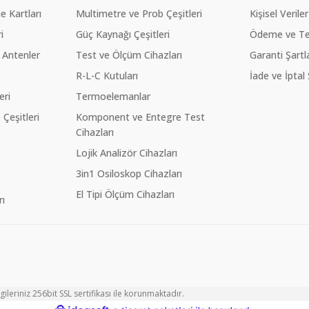
 Kartları
Multimetre ve Prob Çeşitleri
Kişisel Veriler
i
Güç Kaynağı Çeşitleri
Ödeme ve Te
 Antenler
Test ve Ölçüm Cihazları
Garanti Şartla
R-L-C Kutuları
İade ve İptal 
eri
Termoelemanlar
eşitleri
Komponent ve Entegre Test
Cihazları
Lojik Analizör Cihazları
3in1 Osiloskop Cihazları
El Tipi Ölçüm Cihazları
ı
ileriniz 256bit SSL sertifikası ile korunmaktadır.