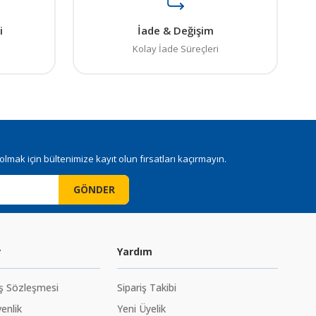
i
İade & Değişim
Kolay İade Süreçleri
mak için bültenimize kayıt olun fırsatları kaçırmayın.
GÖNDER
r
Yardım
ış Sözleşmesi
Sipariş Takibi
venlik
Yeni Üyelik