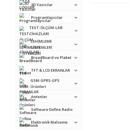
3D Yazıcılar
Programlayıcılar
TEST-ÖLÇÜM-LAB
CİHAZLARI
LEHİMLEME
SİSTEMLERİ
BreadBoard ve Plaket
TFT & LCD EKRANLAR
GSM-GPRS-GPS
Ürünleri
Antenler
Software Define Radio
Elektronik Malzeme