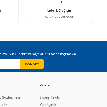
i
İade & Değişim
Kolay İade Süreçleri
mak için bültenimize kayıt olun fırsatları kaçırmayın.
GÖNDER
r
Yardım
ış Sözleşmesi
Sipariş Takibi
venlik
Yeni Üyelik