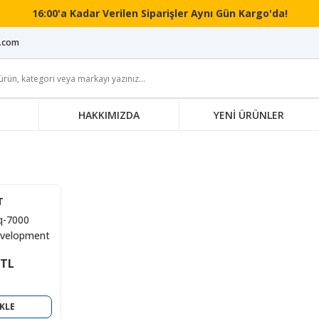
16:00'a Kadar Verilen Siparişler Aynı Gün Kargo'da!
i.com
HAKKIMIZDA
YENİ ÜRÜNLER
T
q-7000
velopment
 TL
KLE