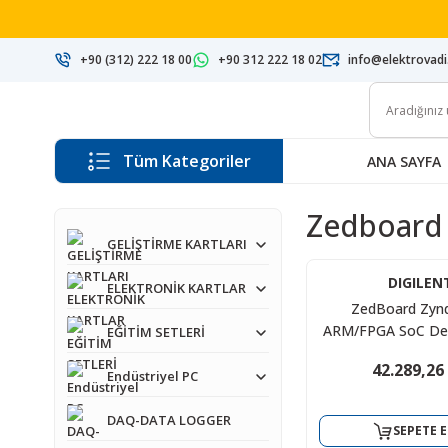
+90 (312) 222 18 00
+90 312 222 18 02
info@elektrovad
Tüm Kategoriler
ANA SAYFA
Zedboard
GELİŞTİRME KARTLARI
DIGILEN
ELEKTRONİK KARTLAR
ZedBoard Zyn
ARM/FPGA SoC De
EĞİTİM SETLERİ
Board
42.289,26
Endüstriyel PC
DAQ-DATA LOGGER
SEPETE E