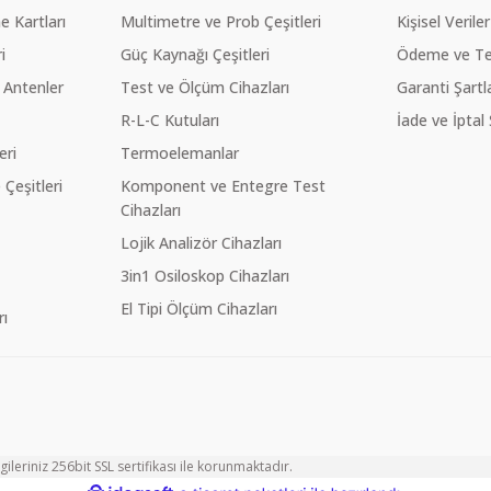
 Kartları
Multimetre ve Prob Çeşitleri
Kişisel Veriler
i
Güç Kaynağı Çeşitleri
Ödeme ve Te
 Antenler
Test ve Ölçüm Cihazları
Garanti Şartla
R-L-C Kutuları
İade ve İptal 
eri
Termoelemanlar
eşitleri
Komponent ve Entegre Test
Cihazları
Lojik Analizör Cihazları
3in1 Osiloskop Cihazları
El Tipi Ölçüm Cihazları
ı
ileriniz 256bit SSL sertifikası ile korunmaktadır.