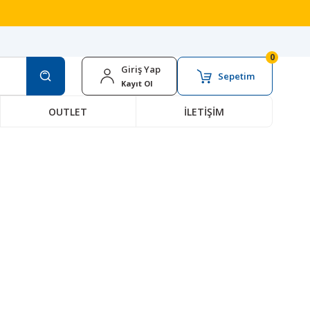
0
Giriş Yap
Sepetim
Kayıt Ol
OUTLET
İLETİŞİM