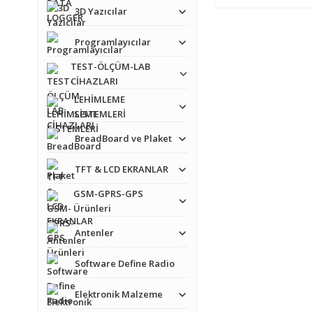
3D Yazıcılar
Programlayıcılar
TEST-ÖLÇÜM-LAB
CİHAZLARI
LEHİMLEME
SİSTEMLERİ
BreadBoard ve Plaket
TFT & LCD EKRANLAR
GSM-GPRS-GPS
Ürünleri
Antenler
Software Define Radio
Elektronik Malzeme