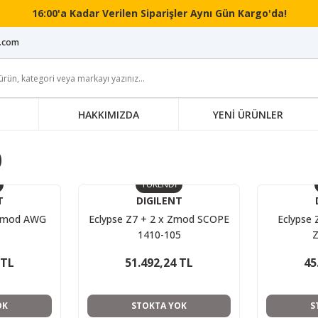
16:00'a Kadar Verilen Siparişler Aynı Gün Kargo'da!
i.com
HAKKIMIZDA
YENİ ÜRÜNLER
0
TÜKENDİ
T
DIGILENT
 Zmod AWG
Eclypse Z7 + 2 x Zmod SCOPE
Eclypse
1410-105
 TL
51.492,24 TL
45
OK
STOKTA YOK
S