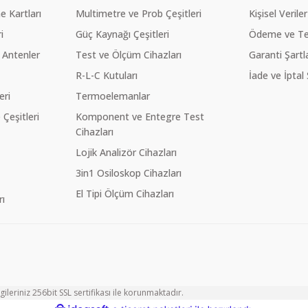
 Kartları
Multimetre ve Prob Çeşitleri
Kişisel Veriler
i
Güç Kaynağı Çeşitleri
Ödeme ve Te
 Antenler
Test ve Ölçüm Cihazları
Garanti Şartla
R-L-C Kutuları
İade ve İptal 
eri
Termoelemanlar
eşitleri
Komponent ve Entegre Test
Cihazları
Lojik Analizör Cihazları
3in1 Osiloskop Cihazları
El Tipi Ölçüm Cihazları
ı
ileriniz 256bit SSL sertifikası ile korunmaktadır.