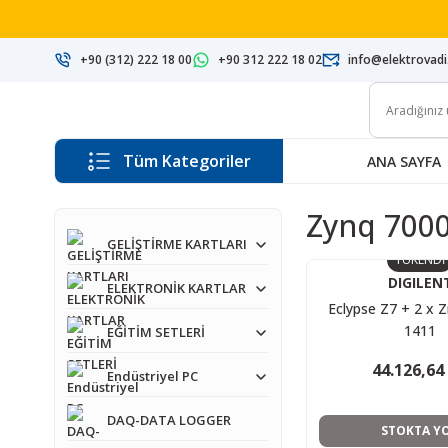
+90 (312) 222 18 00
+90 312 222 18 02
info@elektrovad
Tüm Kategoriler
ANA SAYFA
Zynq 700
GELİŞTİRME KARTLARI
TÜKENDİ
DIGILEN
ELEKTRONİK KARTLAR
Eclypse Z7 + 2 x
1411
EĞİTİM SETLERİ
44.126,64
Endüstriyel PC
DAQ-DATA LOGGER
STOKTA Y