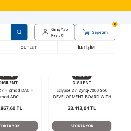
0
Giriş Yap
Sepetim
Kayıt Ol
OUTLET
İLETİŞİM
TÜKENDİ
TÜKENDİ
DIGILENT
DIGILENT
 Z7 + Zmod DAC +
Eclypse Z7: Zynq-7000 SoC
Zmod ADC
DEVELOPMENT BOARD WITH
SYZYGY-COMPATIBLE
.867,60 TL
33.413,04 TL
EXPANSION
TOKTA YOK
STOKTA YOK