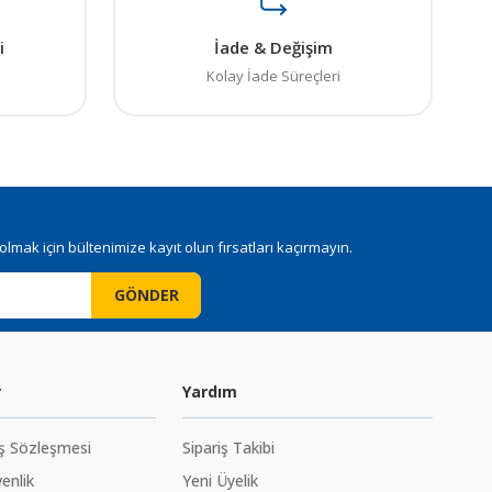
i
İade & Değişim
Kolay İade Süreçleri
mak için bültenimize kayıt olun fırsatları kaçırmayın.
GÖNDER
r
Yardım
ış Sözleşmesi
Sipariş Takibi
venlik
Yeni Üyelik