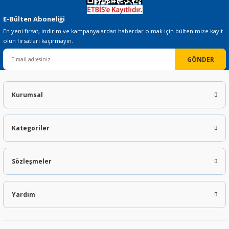
E-Bülten Aboneliği
En yeni fırsat, indirim ve kampanyalardan haberdar olmak için bültenimize kayıt
olun fırsatları kaçırmayın.
 THYRISTOR
GÖNDER
TANSIYOMETRE
Kurumsal
rü
Kategoriler
Sözleşmeler
ÖR
Yardım