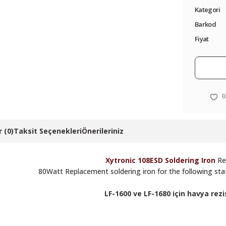
Kategori
Barkod
Fiyat
 (0)
Taksit Seçenekleri
Önerileriniz
Xytronic 108ESD Soldering Iron
Re
80Watt Replacement soldering iron for the following st
LF-1600 ve LF-1680 için havya rezi
 resim, ürün açıklamalarında ve diğer konularda yetersiz gördüğünüz noktalar