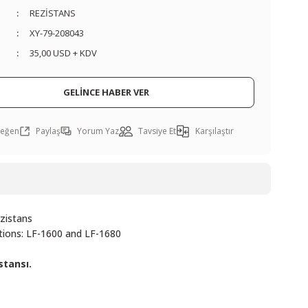
REZİSTANS
XY-79-208043
35,00 USD + KDV
GELİNCE HABER VER
Paylaş
Yorum Yaz
Tavsiye Et
Karşılaştır
zistans
ations: LF-1600 and LF-1680
stansı.
ı öneri formunu kullanarak tarafımıza iletebilirsiniz.