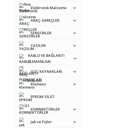
Görüş ve önerileriniz iç
Elektronik Malzeme
Ürün resmi kalitesiz
ARAÇ-GEREÇLER
Ürün açıklamasında e
SENSÖRLER
Ürün bilgilerinde ha
Ürün fiyatı diğer sit
YAZILIM
Bu ürüne benzer farkl
KABLO VE BAĞLANTI
ELEMANLARI
GÜÇ KAYNAKLARI
Klemens
EPROM SİLİCİ
KONNEKTÖRLER
Jak ve Fişler