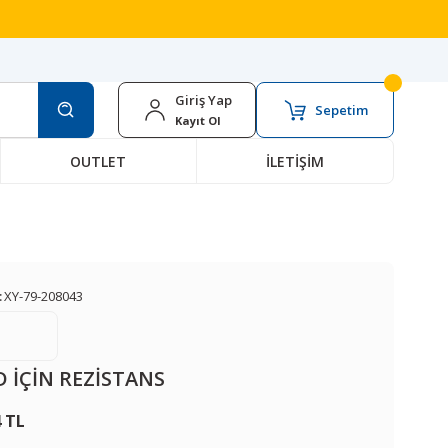
Giriş Yap
Sepetim
Kayıt Ol
OUTLET
İLETİŞİM
:
XY-79-208043
D İÇİN REZİSTANS
4 TL