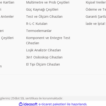
 Kartları
Multimetre ve Prob Çeşitleri
Kişisel Veriler
i
Güç Kaynağı Çeşitleri
Ödeme ve Te
 Antenler
Test ve Ölçüm Cihazları
Garanti Şartla
R-L-C Kutuları
İade ve İptal 
eri
Termoelemanlar
eşitleri
Komponent ve Entegre Test
Cihazları
Lojik Analizör Cihazları
3in1 Osiloskop Cihazları
El Tipi Ölçüm Cihazları
ı
ileriniz 256bit SSL sertifikası ile korunmaktadır.
ile
ideasoft
e-