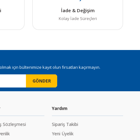
i
İade & Değişim
Kolay İade Süreçleri
mak için bültenimize kayıt olun fırsatları kaçırmayın.
GÖNDER
r
Yardım
ış Sözleşmesi
Sipariş Takibi
venlik
Yeni Üyelik