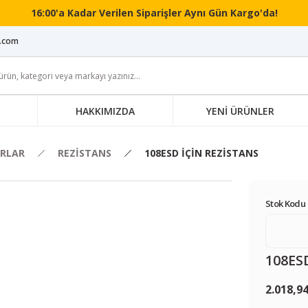
16:00'a Kadar Verilen Siparişler Aynı Gün Kargo'da!
i.com
HAKKIMIZDA
YENİ ÜRÜNLER
RLAR
REZİSTANS
108ESD İÇİN REZİSTANS
Stok Kodu 
108ES
2.018,9