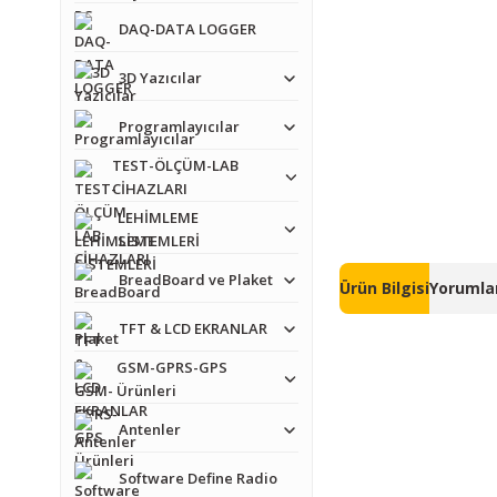
DAQ-DATA LOGGER
3D Yazıcılar
Programlayıcılar
TEST-ÖLÇÜM-LAB
CİHAZLARI
LEHİMLEME
SİSTEMLERİ
BreadBoard ve Plaket
Ürün Bilgisi
Yorumlar
TFT & LCD EKRANLAR
GSM-GPRS-GPS
Ürünleri
Antenler
Bu ürünün fiyat bilgisi,
Software Define Radio