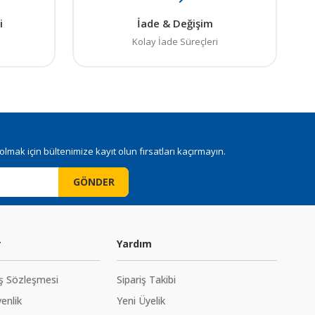
i
İade & Değişim
Kolay İade Süreçleri
mak için bültenimize kayıt olun fırsatları kaçırmayın.
GÖNDER
r
Yardım
ış Sözleşmesi
Sipariş Takibi
venlik
Yeni Üyelik