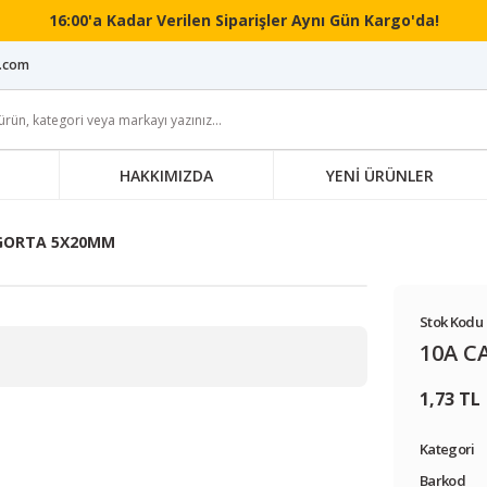
16:00'a Kadar Verilen Siparişler Aynı Gün Kargo'da!
i.com
HAKKIMIZDA
YENİ ÜRÜNLER
İGORTA 5X20MM
Stok Kodu 
10A C
1,73 TL
Kategori
Barkod