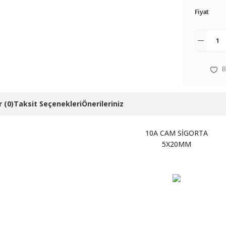
Fiyat
 (0)
Taksit Seçenekleri
Önerileriniz
10A CAM SİGORTA
5X20MM
 resim, ürün açıklamalarında ve diğer konularda yetersiz gördüğünüz noktalar
in teşekkür ederiz.
Bu ürüne ilk yorumu siz yapın! LÜTFEN Sorularınızı bu alana yazmayınız