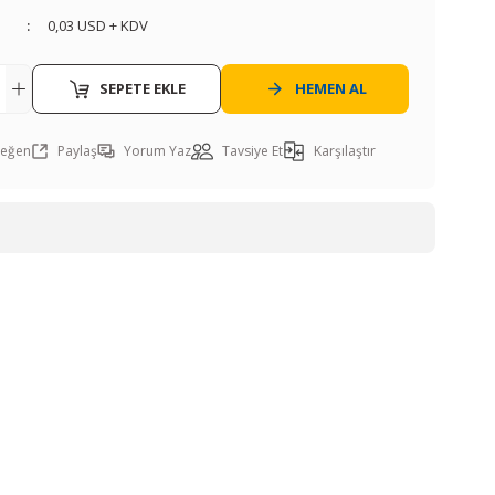
0,03 USD + KDV
SEPETE EKLE
HEMEN AL
Paylaş
Yorum Yaz
Tavsiye Et
Karşılaştır
ı öneri formunu kullanarak tarafımıza iletebilirsiniz.
. Sorularınız için info@elektrovadi.com