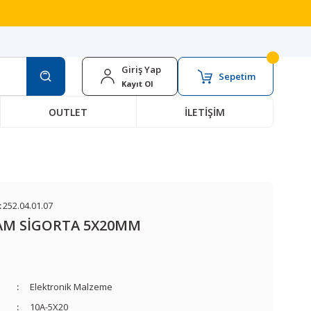
Giriş Yap
Sepetim
Kayıt Ol
OUTLET
İLETİŞİM
:
252.04.01.07
AM SİGORTA 5X20MM
Elektronik Malzeme
10A-5X20