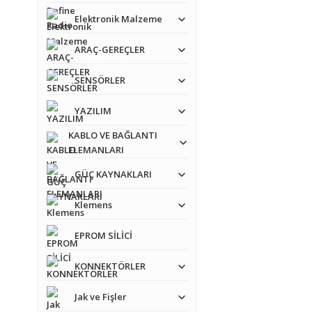
Ürün resmi kalitesiz
Elektronik Malzeme
Ürün açıklamasında e
ARAÇ-GEREÇLER
Ürün bilgilerinde ha
SENSÖRLER
Ürün fiyatı diğer sit
Bu ürüne benzer farkl
YAZILIM
KABLO VE BAĞLANTI
ELEMANLARI
GÜÇ KAYNAKLARI
Klemens
EPROM SİLİCİ
KONNEKTÖRLER
Jak ve Fişler