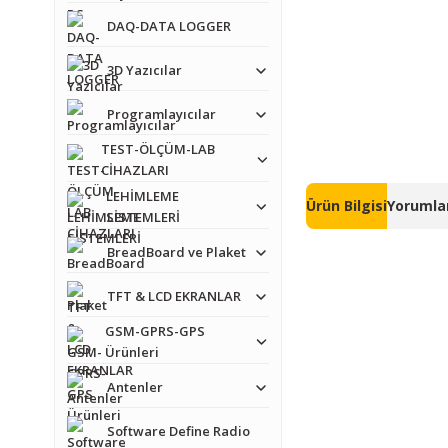
DAQ-DATA LOGGER
3D Yazıcılar
Programlayıcılar
TEST-ÖLÇÜM-LAB
CİHAZLARI
LEHİMLEME
Ürün Bilgisi
Yorumlar
SİSTEMLERİ
BreadBoard ve Plaket
TFT & LCD EKRANLAR
GSM-GPRS-GPS
Ürünleri
Antenler
Bu ürünün fiyat bilgisi,
Görüş ve önerileriniz iç
Software Define Radio