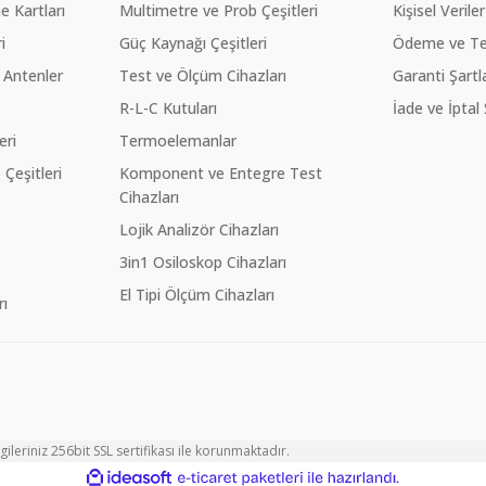
 Kartları
Multimetre ve Prob Çeşitleri
Kişisel Veriler
i
Güç Kaynağı Çeşitleri
Ödeme ve Te
 Antenler
Test ve Ölçüm Cihazları
Garanti Şartla
R-L-C Kutuları
İade ve İptal 
eri
Termoelemanlar
eşitleri
Komponent ve Entegre Test
Cihazları
Lojik Analizör Cihazları
3in1 Osiloskop Cihazları
El Tipi Ölçüm Cihazları
ı
ileriniz 256bit SSL sertifikası ile korunmaktadır.
ile
ideasoft
e-