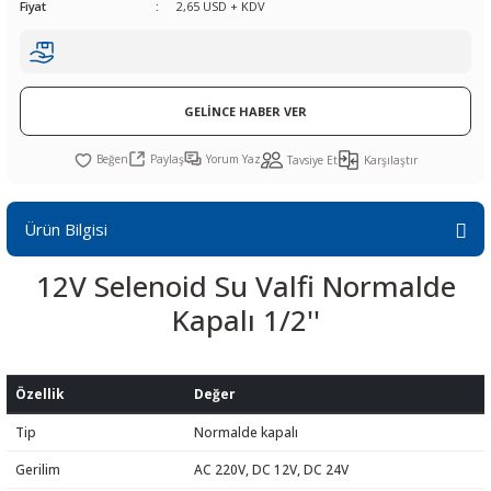
Fiyat
2,65 USD + KDV
R
L KARTLARI
CİHAZLARI
r
 Dönüştürücü
TÖRLER
ETHERNET KARTLARI
XILINX
SICAK HAVA KOLU
POWER SUPPLY ICs
ÖRLERİ
RLER
CAN & LIN KARTLARI
SICAK HAVA UÇLARI
REGÜLATOR
GELİNCE HABER VER
TLARI
R
OLARI
KONNEKTÖR KARTLAR
TAMİR PEDİ
SÜRÜCÜ ICs
Paylaş
Yorum Yaz
Tavsiye Et
Karşılaştır
RI
LIPS
LOSU
IRDA KARTLARI
VAKUM UÇLARI
YÜKSELTEÇ ICs
Ürün Bilgisi
ZAMAN TUTUCU
12V Selenoid Su Valfi Normalde
İ
NIK
R
Kapalı 1/2''
LAR
ı
Özellik
Değer
Tip
Normalde kapalı
Gerilim
AC 220V, DC 12V, DC 24V