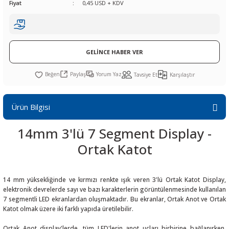
Fiyat
0,45 USD + KDV
R
L KARTLARI
CİHAZLARI
r
 Dönüştürücü
TÖRLER
ETHERNET KARTLARI
XILINX
SICAK HAVA KOLU
POWER SUPPLY ICs
ÖRLERİ
RLER
CAN & LIN KARTLARI
SICAK HAVA UÇLARI
REGÜLATOR
GELİNCE HABER VER
TLARI
R
OLARI
KONNEKTÖR KARTLAR
TAMİR PEDİ
SÜRÜCÜ ICs
Paylaş
Yorum Yaz
Tavsiye Et
Karşılaştır
RI
LIPS
LOSU
IRDA KARTLARI
VAKUM UÇLARI
YÜKSELTEÇ ICs
Ürün Bilgisi
ZAMAN TUTUCU
14mm 3'lü 7 Segment Display -
İ
NIK
R
Ortak Katot
LAR
ı
14 mm yüksekliğinde ve kırmızı renkte ışık veren 3'lü Ortak Katot Display,
elektronik devrelerde sayı ve bazı karakterlerin görüntülenmesinde kullanılan
7 segmentli LED ekranlardan oluşmaktadır. Bu ekranlar, Ortak Anot ve Ortak
Katot olmak üzere iki farklı yapıda üretilebilir.
Ortak Anot display'lerde, tüm LED'lerin anot uçları birbirine bağlanırken,