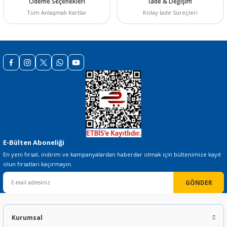
Ödeme Seçenekleri
İade & Değişim
Ürün fiyatı diğer sitelerden daha pahalı.
Tüm Anlaşmalı Kartlar
Kolay İade Süreçleri
Bu ürüne benzer farklı alternatifler olmalı.
Gönder
E-Bülten Aboneliği
En yeni fırsat, indirim ve kampanyalardan haberdar olmak için bültenimize kayıt
olun fırsatları kaçırmayın.
GÖNDER
Kurumsal