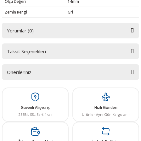
Ölçü Değeri
14mm
Zemin Rengi
Gri
Yorumlar (0)
Taksit Seçenekleri
Bu ürüne ilk yorumu siz yapın! LÜTFEN Sorularınızı bu alana yazmayınız.
Sorularınız için info@elektrovadi.com
Önerileriniz
Yorum Yaz
Bu ürünün fiyat bilgisi, resim, ürün açıklamalarında ve diğer konularda
yetersiz gördüğünüz noktaları öneri formunu kullanarak tarafımıza
iletebilirsiniz.
Görüş ve önerileriniz için teşekkür ederiz.
Güvenli Alışveriş
Hızlı Gönderi
256Bit SSL Sertifikalı
Ürünler Aynı Gün Kargolanır
Ürün resmi kalitesiz, bozuk veya görüntülenemiyor.
Ürün açıklamasında eksik bilgiler bulunuyor.
Ürün bilgilerinde hatalar bulunuyor.