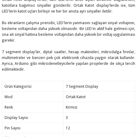
katotlara bağımsız sinyaller gönderilir. Ortak Katot display'lerde ise, tüm
LED'lerin katot uçları birleşir ve her bir anota ayrı sinyaller iletilir.
Bu ekranların çalışma prensibi, LED'lerin yanmasını sağlayan sinyal voltajının,
besleme voltajından daha yüksek olmasıdır. Bir LED'in aktif hale gelmesi için,
ona ait sinyal hattına besleme voltajından daha yüksek bir voltaj uygulanması
 THYRISTOR
gerekir.
TANSIYOMETRE
7 segment display'ler, dijital saatler, hesap makineleri, mikrodalga fırınlar,
multimetreler ve benzeri pek çok elektronik cihazda yaygın olarak kullanılır.
Ayrıca, Arduino gibi mikrodenetleyicilerle yapılan projelerde de sıkça tercih
rü
edilmektedir.
Ürün Kategorisi
7 Segment Display
Mod
Ortak Katot
Renk
Kırmızı
ÖR
Display Sayısı
3
Pin Sayısı
12