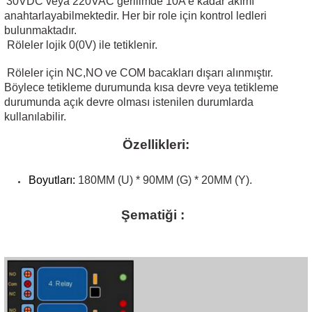
30VDC veya 220VAC gerilimde 10A'e kadar akımı
anahtarlayabilmektedir. Her bir role için kontrol ledleri
bulunmaktadır.
Röleler lojik 0(0V) ile tetiklenir.
Röleler için NC,NO ve COM bacakları dışarı alınmıştır.
 THYRISTOR
Böylece tetikleme durumunda kısa devre veya tetikleme
durumunda açık devre olması istenilen durumlarda
TANSIYOMETRE
kullanılabilir.
Özellikleri:
rü
Boyutları:
180MM (U) * 90MM (G) * 20MM (Y).
Şematiği :
ÖR