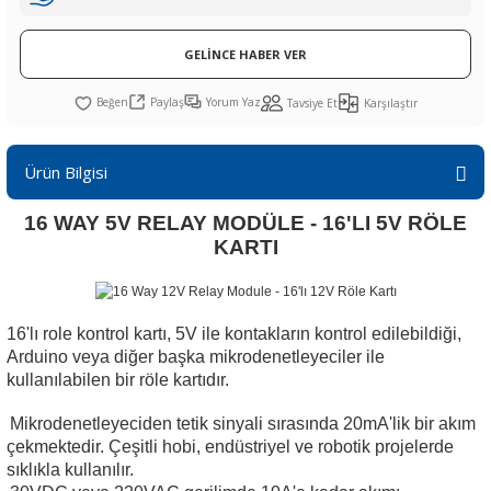
R
L KARTLARI
CİHAZLARI
r
 Dönüştürücü
TÖRLER
ETHERNET KARTLARI
XILINX
SICAK HAVA KOLU
POWER SUPPLY ICs
GELİNCE HABER VER
ÖRLERİ
RLER
CAN & LIN KARTLARI
SICAK HAVA UÇLARI
REGÜLATOR
Paylaş
Yorum Yaz
Tavsiye Et
Karşılaştır
TLARI
R
OLARI
KONNEKTÖR KARTLAR
TAMİR PEDİ
SÜRÜCÜ ICs
Ürün Bilgisi
RI
LIPS
LOSU
IRDA KARTLARI
VAKUM UÇLARI
YÜKSELTEÇ ICs
16 WAY 5V RELAY MODÜLE - 16'LI 5V RÖLE
ZAMAN TUTUCU
KARTI
İ
NIK
R
16'lı role kontrol kartı, 5V ile kontakların kontrol edilebildiği,
LAR
ı
Arduino veya diğer başka mikrodenetleyeciler ile
kullanılabilen bir röle kartıdır.
Mikrodenetleyeciden tetik sinyali sırasında 20mA'lik bir akım
çekmektedir. Çeşitli hobi, endüstriyel ve robotik projelerde
sıklıkla kullanılır.