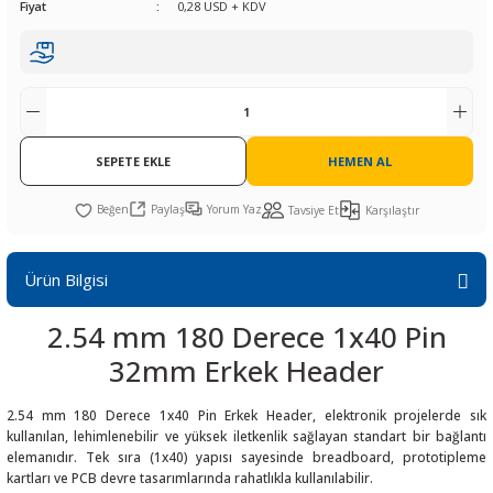
Fiyat
0,28 USD + KDV
R
L KARTLARI
CİHAZLARI
r
 Dönüştürücü
TÖRLER
ETHERNET KARTLARI
XILINX
SICAK HAVA KOLU
POWER SUPPLY ICs
ÖRLERİ
RLER
CAN & LIN KARTLARI
SICAK HAVA UÇLARI
REGÜLATOR
TLARI
R
OLARI
KONNEKTÖR KARTLAR
TAMİR PEDİ
SÜRÜCÜ ICs
SEPETE EKLE
HEMEN AL
RI
LIPS
LOSU
IRDA KARTLARI
VAKUM UÇLARI
YÜKSELTEÇ ICs
Paylaş
Yorum Yaz
Tavsiye Et
Karşılaştır
ZAMAN TUTUCU
Ürün Bilgisi
İ
NIK
R
2.54 mm 180 Derece 1x40 Pin
LAR
ı
32mm Erkek Header
2.54 mm 180 Derece 1x40 Pin Erkek Header, elektronik projelerde sık
kullanılan, lehimlenebilir ve yüksek iletkenlik sağlayan standart bir bağlantı
elemanıdır. Tek sıra (1x40) yapısı sayesinde breadboard, prototipleme
kartları ve PCB devre tasarımlarında rahatlıkla kullanılabilir.