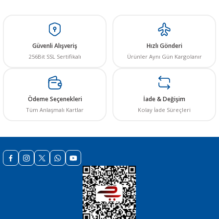
Ürün resmi kalitesiz, bozuk veya görüntülenemiyor.
Ürün açıklamasında eksik bilgiler bulunuyor.
Ürün bilgilerinde hatalar bulunuyor.
Güvenli Alışveriş
Hızlı Gönderi
Ürün fiyatı diğer sitelerden daha pahalı.
256Bit SSL Sertifikalı
Ürünler Aynı Gün Kargolanır
Bu ürüne benzer farklı alternatifler olmalı.
Ödeme Seçenekleri
İade & Değişim
Tüm Anlaşmalı Kartlar
Kolay İade Süreçleri
Gönder