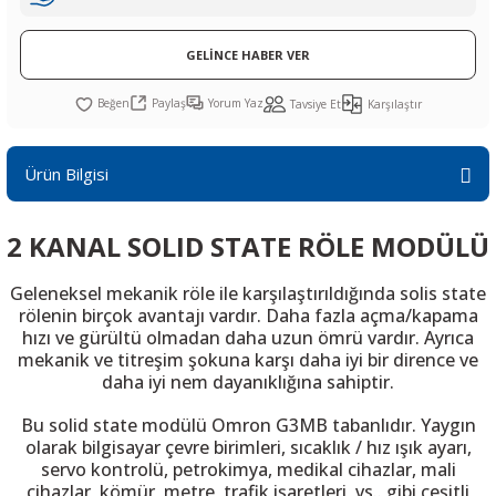
R
L KARTLARI
CİHAZLARI
r
 Dönüştürücü
TÖRLER
ETHERNET KARTLARI
XILINX
SICAK HAVA KOLU
POWER SUPPLY ICs
GELİNCE HABER VER
ÖRLERİ
RLER
CAN & LIN KARTLARI
SICAK HAVA UÇLARI
REGÜLATOR
Paylaş
Yorum Yaz
Tavsiye Et
Karşılaştır
TLARI
R
OLARI
KONNEKTÖR KARTLAR
TAMİR PEDİ
SÜRÜCÜ ICs
Ürün Bilgisi
RI
LIPS
LOSU
IRDA KARTLARI
VAKUM UÇLARI
YÜKSELTEÇ ICs
2 KANAL SOLID STATE RÖLE MODÜLÜ
ZAMAN TUTUCU
Geleneksel mekanik röle ile karşılaştırıldığında solis state
İ
NIK
R
rölenin birçok avantajı vardır. Daha fazla açma/kapama
hızı ve gürültü olmadan daha uzun ömrü vardır. Ayrıca
LAR
ı
mekanik ve titreşim şokuna karşı daha iyi bir dirence ve
daha iyi nem dayanıklığına sahiptir.
Bu solid state modülü Omron G3MB tabanlıdır
. Yaygın
olarak
bilgisayar
çevre birimleri
, sıcaklık
/
hız
ışık
ayarı
,
servo kontrolü
, petrokimya,
medikal cihaz
lar,
mali
cihazlar
,
kömür
,
metre
,
trafik
işaretleri
,
vs.
.
gibi
çeşitli