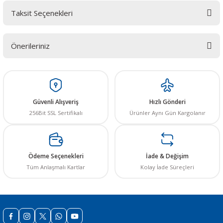
Taksit Seçenekleri
Bu ürüne ilk yorumu siz yapın! LÜTFEN Sorularınızı bu alana yazmayınız.
Sorularınız için info@elektrovadi.com
Önerileriniz
Yorum Yaz
Bu ürünün fiyat bilgisi, resim, ürün açıklamalarında ve diğer konularda
yetersiz gördüğünüz noktaları öneri formunu kullanarak tarafımıza
iletebilirsiniz.
Görüş ve önerileriniz için teşekkür ederiz.
Güvenli Alışveriş
Hızlı Gönderi
256Bit SSL Sertifikalı
Ürünler Aynı Gün Kargolanır
Ürün resmi kalitesiz, bozuk veya görüntülenemiyor.
Ürün açıklamasında eksik bilgiler bulunuyor.
Ürün bilgilerinde hatalar bulunuyor.
Ödeme Seçenekleri
İade & Değişim
Ürün fiyatı diğer sitelerden daha pahalı.
Tüm Anlaşmalı Kartlar
Kolay İade Süreçleri
Bu ürüne benzer farklı alternatifler olmalı.