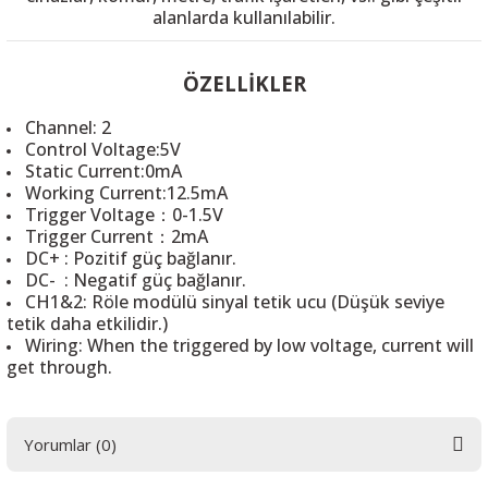
alanlarda
kullanılabilir
.
ÖZELLİKLER
 THYRISTOR
Channel: 2
Control Voltage:5V
Static Current:0mA
TANSIYOMETRE
Working Current:12.5mA
Trigger Voltage：0-1.5V
rü
Trigger Current：2mA
DC+ : Pozitif güç bağlanır.
DC- : Negatif güç bağlanır.
CH1&2: Röle modülü sinyal tetik ucu (Düşük seviye
tetik daha etkilidir.)
Wiring: When the triggered by low voltage, current will
get through.
ÖR
Yorumlar (0)