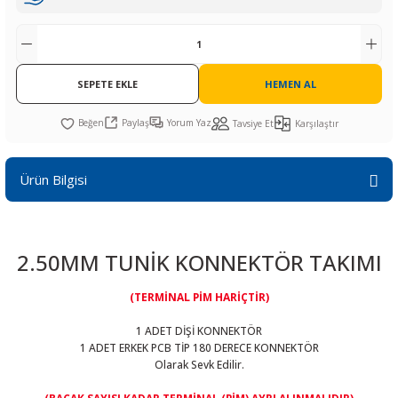
R
L KARTLARI
CİHAZLARI
r
 Dönüştürücü
TÖRLER
ETHERNET KARTLARI
XILINX
SICAK HAVA KOLU
POWER SUPPLY ICs
ÖRLERİ
RLER
CAN & LIN KARTLARI
SICAK HAVA UÇLARI
REGÜLATOR
SEPETE EKLE
HEMEN AL
TLARI
R
OLARI
KONNEKTÖR KARTLAR
TAMİR PEDİ
SÜRÜCÜ ICs
Paylaş
Yorum Yaz
Tavsiye Et
Karşılaştır
RI
LIPS
LOSU
IRDA KARTLARI
VAKUM UÇLARI
YÜKSELTEÇ ICs
Ürün Bilgisi
ZAMAN TUTUCU
İ
NIK
R
2.50MM TUNİK KONNEKTÖR TAKIMI
LAR
ı
(TERMİNAL PİM HARİÇTİR)
1 ADET DİŞİ KONNEKTÖR
1 ADET ERKEK PCB TİP 180 DERECE KONNEKTÖR
Olarak Sevk Edilir.