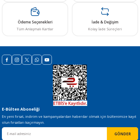
Ürün fiyatı diğer sitelerden daha pahalı.
STOKTA YOK
Bu ürüne benzer farklı alternatifler olmalı.
Ödeme Seçenekleri
İade & Değişim
Tüm Anlaşmalı Kartlar
Kolay İade Süreçleri
Gönder
E-Bülten Aboneliği
En yeni fırsat, indirim ve kampanyalardan haberdar olmak için bültenimize kayıt
olun fırsatları kaçırmayın.
GÖNDER