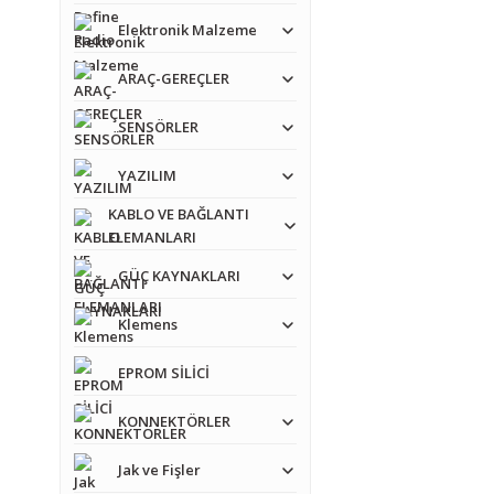
Elektronik Malzeme
Ürün resmi kalitesiz
Ürün açıklamasında e
ARAÇ-GEREÇLER
Ürün bilgilerinde ha
SENSÖRLER
Ürün fiyatı diğer sit
YAZILIM
Bu ürüne benzer farkl
KABLO VE BAĞLANTI
ELEMANLARI
GÜÇ KAYNAKLARI
Klemens
EPROM SİLİCİ
KONNEKTÖRLER
Jak ve Fişler