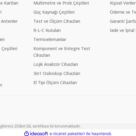
 Kartları
Multimetre ve Prob Çeşitleri
Kişisel Veriler
i
Güç Kaynağı Çeşitleri
Ödeme ve Te
 Antenler
Test ve Ölçüm Cihazları
Garanti Şartla
R-L-C Kutuları
İade ve İptal 
eri
Termoelemanlar
eşitleri
Komponent ve Entegre Test
Cihazları
Lojik Analizör Cihazları
3in1 Osiloskop Cihazları
El Tipi Ölçüm Cihazları
ı
ileriniz 256bit SSL sertifikası ile korunmaktadır.
ile
ideasoft
e-