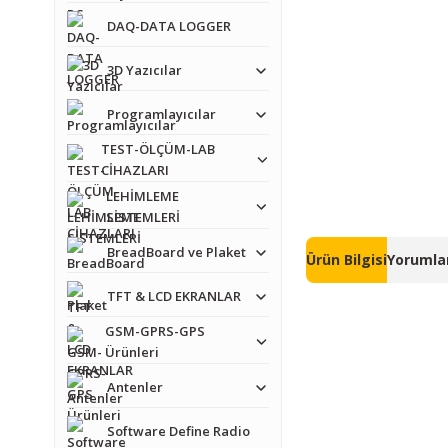
DAQ-DATA LOGGER
3D Yazıcılar
Programlayıcılar
TEST-ÖLÇÜM-LAB
CİHAZLARI
LEHİMLEME
SİSTEMLERİ
BreadBoard ve Plaket
Ürün Bilgisi
Yorumlar
TFT & LCD EKRANLAR
GSM-GPRS-GPS
Ürünleri
Antenler
Bu ürünün fiyat bilgisi,
Software Define Radio
Görüş ve önerileriniz iç