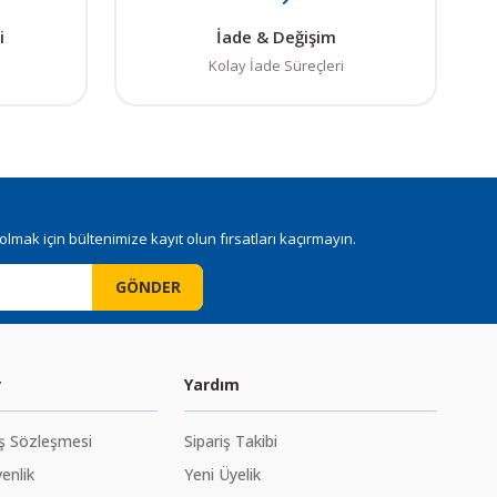
i
İade & Değişim
Kolay İade Süreçleri
mak için bültenimize kayıt olun fırsatları kaçırmayın.
GÖNDER
r
Yardım
ış Sözleşmesi
Sipariş Takibi
venlik
Yeni Üyelik