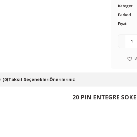
Kategori
Barkod
Fiyat
 (0)
Taksit Seçenekleri
Önerileriniz
20 PIN ENTEGRE SOKE
 resim, ürün açıklamalarında ve diğer konularda yetersiz gördüğünüz noktalar
in teşekkür ederiz.
Bu ürüne ilk yorumu siz yapın! LÜTFEN Sorularınızı bu alana yazmayınız