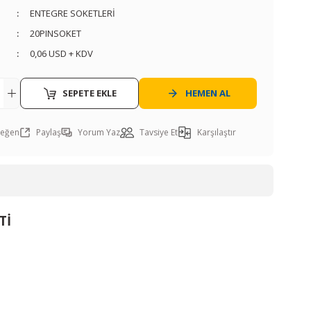
ENTEGRE SOKETLERİ
20PINSOKET
0,06 USD + KDV
SEPETE EKLE
HEMEN AL
Paylaş
Yorum Yaz
Tavsiye Et
Karşılaştır
Tİ
ı öneri formunu kullanarak tarafımıza iletebilirsiniz.
. Sorularınız için info@elektrovadi.com