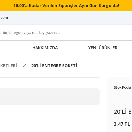
16:00'a Kadar Verilen Siparişler Aynı Gün Kargo'da!
i.com
HAKKIMIZDA
YENİ ÜRÜNLER
KETLERİ
20'Lİ ENTEGRE SOKETİ
Stok Kodu 
20'Lİ
3,47 TL