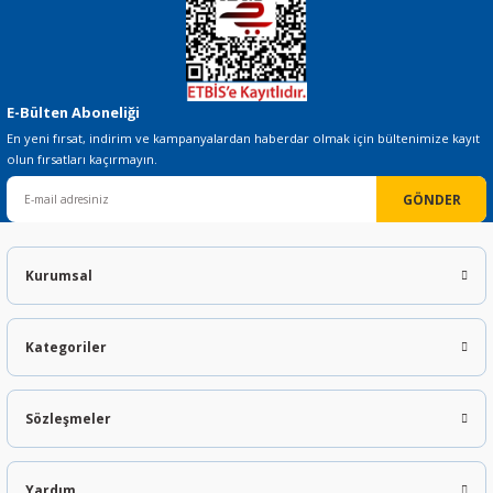
Gönder
E-Bülten Aboneliği
En yeni fırsat, indirim ve kampanyalardan haberdar olmak için bültenimize kayıt
olun fırsatları kaçırmayın.
GÖNDER
Kurumsal
Kategoriler
Sözleşmeler
Yardım