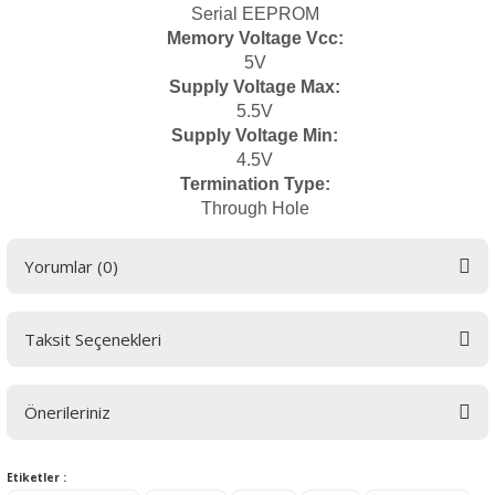
Serial EEPROM
Memory Voltage Vcc:
5V
Supply Voltage Max:
5.5V
Supply Voltage Min:
4.5V
Termination Type:
Through Hole
Yorumlar (0)
Taksit Seçenekleri
Bu ürüne ilk yorumu siz yapın! LÜTFEN Sorularınızı bu alana yazmayınız.
Sorularınız için info@elektrovadi.com
Önerileriniz
Yorum Yaz
Bu ürünün fiyat bilgisi, resim, ürün açıklamalarında ve diğer konularda
Etiketler :
yetersiz gördüğünüz noktaları öneri formunu kullanarak tarafımıza