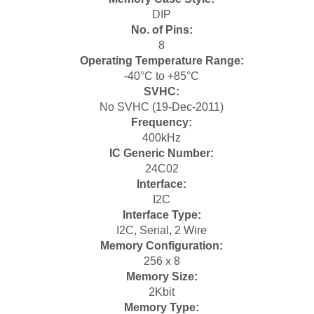
DIP
No. of Pins:
8
Operating Temperature Range:
-40°C to +85°C
SVHC:
No SVHC (19-Dec-2011)
Frequency:
400kHz
IC Generic Number:
24C02
Interface:
I2C
Interface Type:
I2C, Serial, 2 Wire
Memory Configuration:
256 x 8
Memory Size:
2Kbit
Memory Type: