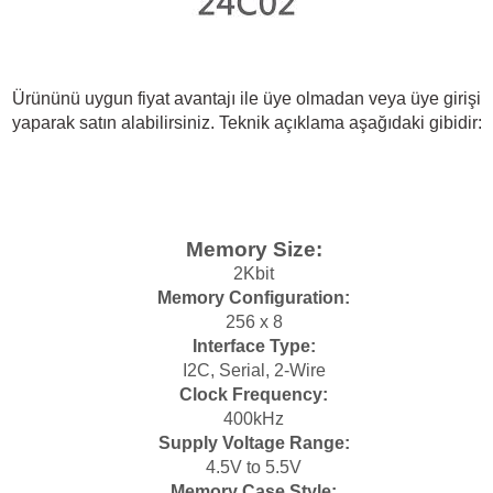
Ürününü uygun fiyat avantajı ile üye olmadan veya üye girişi
yaparak satın alabilirsiniz. Teknik açıklama aşağıdaki gibidir:
 THYRISTOR
TANSIYOMETRE
rü
Memory Size:
2Kbit
Memory Configuration:
256 x 8
Interface Type:
I2C, Serial, 2-Wire
Clock Frequency:
ÖR
400kHz
Supply Voltage Range:
4.5V to 5.5V
Memory Case Style: