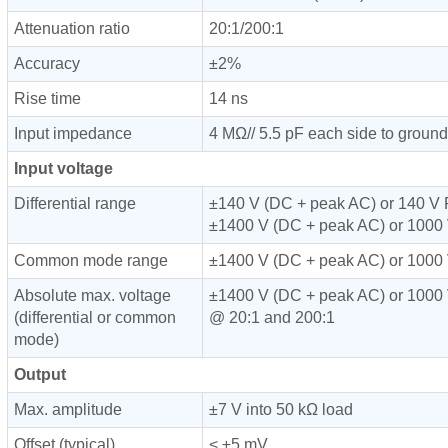
Attenuation ratio
20:1/200:1
Accuracy
±2%
Rise time
14 ns
Input impedance
4 MΩ// 5.5 pF each side to ground
Input voltage
Differential range
±140 V (DC + peak AC) or 140 
±1400 V (DC + peak AC) or 100
Common mode range
±1400 V (DC + peak AC) or 1000
Absolute max. voltage
±1400 V (DC + peak AC) or 1000
(differential or common
@ 20:1 and 200:1
mode)
Output
Max. amplitude
±7 V into 50 kΩ load
Offset (typical)
< ±5 mV