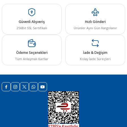
Ürün resmi kalitesiz, bozuk veya görüntülenemiyor.
Ürün açıklamasında eksik bilgiler bulunuyor.
Güvenli Alışveriş
Hızlı Gönderi
Ürün bilgilerinde hatalar bulunuyor.
256Bit SSL Sertifikalı
Ürünler Aynı Gün Kargolanır
Ürün fiyatı diğer sitelerden daha pahalı.
Bu ürüne benzer farklı alternatifler olmalı.
Ödeme Seçenekleri
İade & Değişim
Tüm Anlaşmalı Kartlar
Kolay İade Süreçleri
Gönder