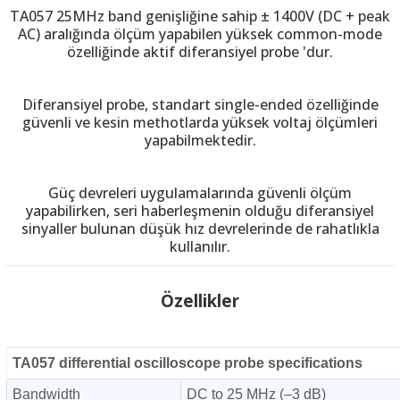
TA057 25MHz band genişliğine sahip ± 1400V (DC + peak
AC) aralığında ölçüm yapabilen yüksek common-mode
özelliğinde aktif diferansiyel probe 'dur.
 THYRISTOR
Diferansiyel probe, standart single-ended özelliğinde
güvenli ve kesin methotlarda yüksek voltaj ölçümleri
yapabilmektedir.
TANSIYOMETRE
rü
Güç devreleri uygulamalarında güvenli ölçüm
yapabilirken, seri haberleşmenin olduğu diferansiyel
sinyaller bulunan düşük hız devrelerinde de rahatlıkla
kullanılır.
Özellikler
ÖR
TA057 differential oscilloscope probe specifications
Bandwidth
DC to 25 MHz (–3 dB)