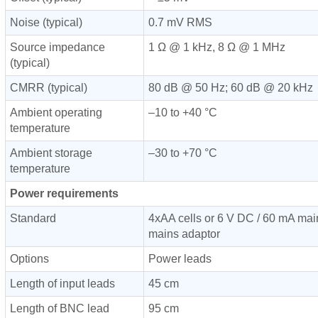
Noise (typical)
0.7 mV RMS
Source impedance
1 Ω @ 1 kHz, 8 Ω @ 1 MHz
(typical)
CMRR (typical)
80 dB @ 50 Hz; 60 dB @ 20 kHz
Ambient operating
–10 to +40 °C
temperature
Ambient storage
–30 to +70 °C
temperature
Power requirements
Standard
4xAA cells or 6 V DC / 60 mA mai
mains adaptor
Options
Power leads
Length of input leads
45 cm
Length of BNC lead
95 cm