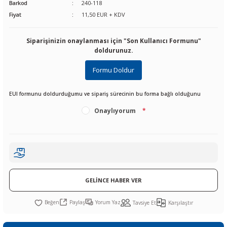
Barkod
240-118
R
L KARTLARI
CİHAZLARI
r
 Dönüştürücü
TÖRLER
ETHERNET KARTLARI
XILINX
SICAK HAVA KOLU
POWER SUPPLY ICs
Fiyat
11,50 EUR + KDV
ÖRLERİ
RLER
CAN & LIN KARTLARI
SICAK HAVA UÇLARI
REGÜLATOR
Siparişinizin onaylanması için "Son Kullanıcı Formunu"
doldurunuz.
TLARI
R
OLARI
KONNEKTÖR KARTLAR
TAMİR PEDİ
SÜRÜCÜ ICs
Formu Doldur
RI
LIPS
LOSU
IRDA KARTLARI
VAKUM UÇLARI
YÜKSELTEÇ ICs
EUI formunu doldurduğumu ve sipariş sürecinin bu forma bağlı olduğunu
Onaylıyorum
*
ZAMAN TUTUCU
İ
NIK
R
LAR
ı
GELİNCE HABER VER
Paylaş
Yorum Yaz
Tavsiye Et
Karşılaştır