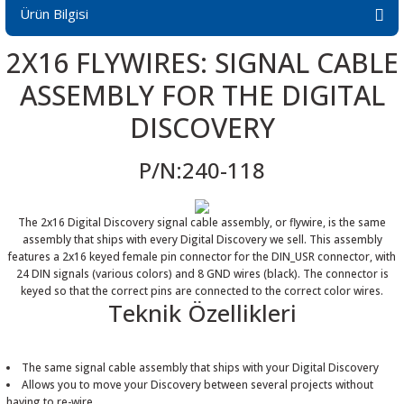
Ürün Bilgisi
2X16 FLYWIRES: SIGNAL CABLE
ASSEMBLY FOR THE DIGITAL
 THYRISTOR
DISCOVERY
TANSIYOMETRE
P/N:240-118
rü
The 2x16 Digital Discovery signal cable assembly, or flywire, is the same
assembly that ships with every Digital Discovery we sell. This assembly
features a 2x16 keyed female pin connector for the DIN_USR connector, with
24 DIN signals (various colors) and 8 GND wires (black). The connector is
keyed so that the correct pins are connected to the correct color wires.
Teknik Özellikleri
ÖR
The same signal cable assembly that ships with your Digital Discovery
Allows you to move your Discovery between several projects without
having to re-wire