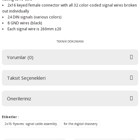
2x16 keyed female connector with all 32 color-coded signal wires broken
out individually
24 DIN signals (various colors)
8 GND wires (black)
Each signal wire is 260mm ±20
TEKNİK DOKÜMANI
Yorumlar (0)
Taksit Seçenekleri
Bu ürüne ilk yorumu siz yapın! LÜTFEN Sorularınızı bu alana yazmayınız.
Sorularınız için info@elektrovadi.com
Önerileriniz
Yorum Yaz
Bu ürünün fiyat bilgisi, resim, ürün açıklamalarında ve diğer konularda
Etiketler :
yetersiz gördüğünüz noktaları öneri formunu kullanarak tarafımıza
2x16 flywıres: sıgnal cable assembly
for the dıgıtal dıscovery
iletebilirsiniz.
Görüş ve önerileriniz için teşekkür ederiz.