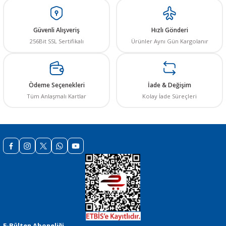
Ürün resmi kalitesiz, bozuk veya görüntülenemiyor.
Ürün açıklamasında eksik bilgiler bulunuyor.
Güvenli Alışveriş
Hızlı Gönderi
Ürün bilgilerinde hatalar bulunuyor.
256Bit SSL Sertifikalı
Ürünler Aynı Gün Kargolanır
Ürün fiyatı diğer sitelerden daha pahalı.
Bu ürüne benzer farklı alternatifler olmalı.
Ödeme Seçenekleri
İade & Değişim
Tüm Anlaşmalı Kartlar
Kolay İade Süreçleri
Gönder
E-Bülten Aboneliği