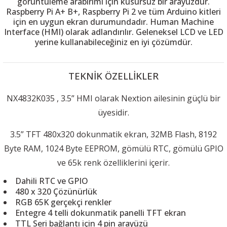
görüntüleme arabirimi için kusursuz bir arayüzdür.
Raspberry Pi A+ B+, Raspberry Pi 2 ve tüm Arduino kitleri
için en uygun ekran durumundadır. Human Machine
Interface (HMI) olarak adlandırılır. Geleneksel LCD ve LED
yerine kullanabileceğiniz en iyi çözümdür.
TEKNİK ÖZELLİKLER
NX4832K035
, 3.5” HMI olarak Nextion ailesinin güçlü bir
üyesidir.
3.5” TFT 480x320 dokunmatik ekran, 32MB Flash, 8192
Byte RAM, 1024 Byte EEPROM, gömülü RTC, gömülü GPIO
ve 65k renk özelliklerini içerir.
Dahili RTC ve GPIO
480 x 320 Çözünürlük
RGB 65K gerçekçi renkler
Entegre 4 telli dokunmatik panelli TFT ekran
TTL Seri bağlantı için 4 pin arayüzü