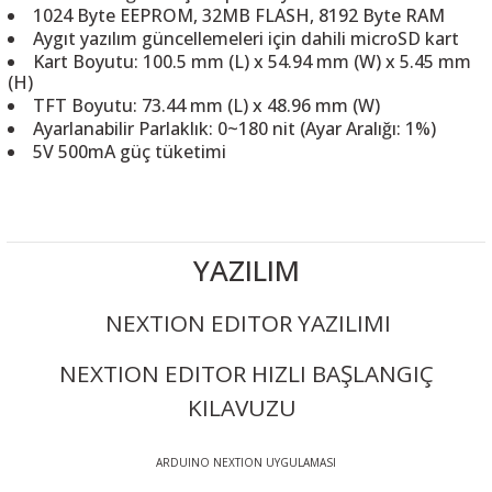
1024 Byte EEPROM, 32MB FLASH, 8192 Byte RAM
Aygıt yazılım güncellemeleri için dahili microSD kart
Kart Boyutu: 100.5 mm (L) x 54.94 mm (W) x 5.45 mm
(H)
TFT Boyutu: 73.44 mm (L) x 48.96 mm (W)
Ayarlanabilir Parlaklık: 0~180 nit (Ayar Aralığı: 1%)
5V 500mA güç tüketimi
YAZILIM
NEXTION EDITOR YAZILIMI
NEXTION EDITOR HIZLI BAŞLANGIÇ
KILAVUZU
ARDUINO NEXTION UYGULAMASI