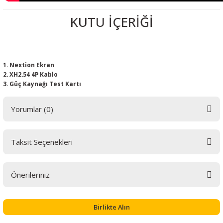
KUTU İÇERİĞİ
Nextion Ekran
XH2.54 4P Kablo
Güç Kaynağı Test Kartı
Yorumlar (0)
Taksit Seçenekleri
Bu ürüne ilk yorumu siz yapın! LÜTFEN Sorularınızı bu alana yazmayınız.
Sorularınız için info@elektrovadi.com
Önerileriniz
Yorum Yaz
Bu ürünün fiyat bilgisi, resim, ürün açıklamalarında ve diğer konularda
yetersiz gördüğünüz noktaları öneri formunu kullanarak tarafımıza
Birlikte Alın
iletebilirsiniz.