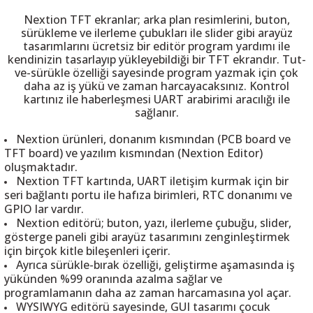
Nextion TFT ekranlar; arka plan resimlerini, buton,
sürükleme ve ilerleme çubukları ile slider gibi arayüz
tasarımlarını ücretsiz bir editör program yardımı ile
kendinizin tasarlayıp yükleyebildiği bir TFT ekrandır. Tut-
ve-sürükle özelliği sayesinde program yazmak için çok
 THYRISTOR
daha az iş yükü ve zaman harcayacaksınız. Kontrol
kartınız ile haberleşmesi UART arabirimi aracılığı ile
sağlanır.
TANSIYOMETRE
Nextion ürünleri, donanım kısmından (PCB board ve
rü
TFT board) ve yazılım kısmından (Nextion Editor)
oluşmaktadır.
Nextion TFT kartında, UART iletişim kurmak için bir
seri bağlantı portu ile hafıza birimleri, RTC donanımı ve
GPIO lar vardır.
Nextion editörü; buton, yazı, ilerleme çubuğu, slider,
gösterge paneli gibi arayüz tasarımını zenginleştirmek
için birçok kitle bileşenleri içerir.
ÖR
Ayrıca sürükle-bırak özelliği, geliştirme aşamasında iş
yükünden %99 oranında azalma sağlar ve
programlamanın daha az zaman harcamasına yol açar.
WYSIWYG editörü sayesinde, GUI tasarımı çocuk