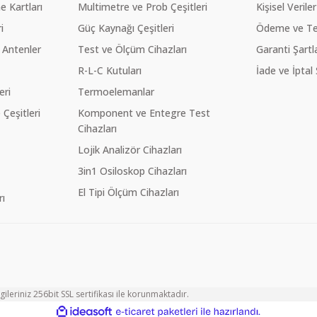
 Kartları
Multimetre ve Prob Çeşitleri
Kişisel Veriler
i
Güç Kaynağı Çeşitleri
Ödeme ve Te
 Antenler
Test ve Ölçüm Cihazları
Garanti Şartla
R-L-C Kutuları
İade ve İptal 
eri
Termoelemanlar
eşitleri
Komponent ve Entegre Test
Cihazları
Lojik Analizör Cihazları
3in1 Osiloskop Cihazları
El Tipi Ölçüm Cihazları
ı
ileriniz 256bit SSL sertifikası ile korunmaktadır.
ile
ideasoft
e-