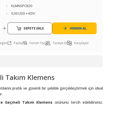
KLMNSPCB20
0,30 USD + KDV
SEPETE EKLE
HEMEN AL
Paylaş
Yorum Yaz
Tavsiye Et
Karşılaştır
li Takım Klemens
ılarını pratik ve güvenli bir şekilde gerçekleştirmek için ideal
r.
ce Geçmeli Takım Klemens
ürününü tercih edebilirsiniz.