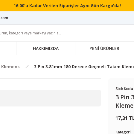
16:00'a Kadar Verilen Siparişler Aynı Gün Kargo'da!
i.com
HAKKIMIZDA
YENİ ÜRÜNLER
 Klemens
3 Pin 3.81mm 180 Derece Geçmeli Takım Klem
Stok Kodu 
3 Pin
Kleme
17,31 T
Kategori