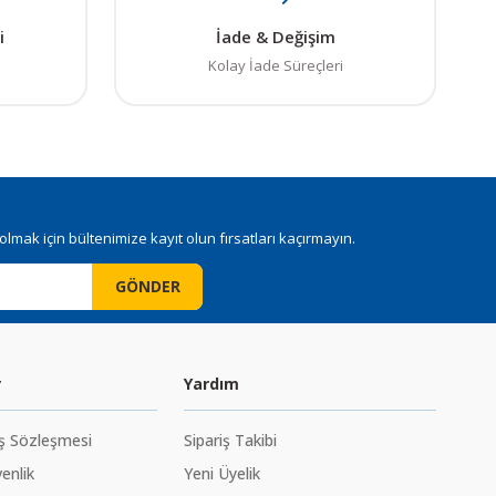
i
İade & Değişim
Kolay İade Süreçleri
mak için bültenimize kayıt olun fırsatları kaçırmayın.
GÖNDER
r
Yardım
ış Sözleşmesi
Sipariş Takibi
venlik
Yeni Üyelik