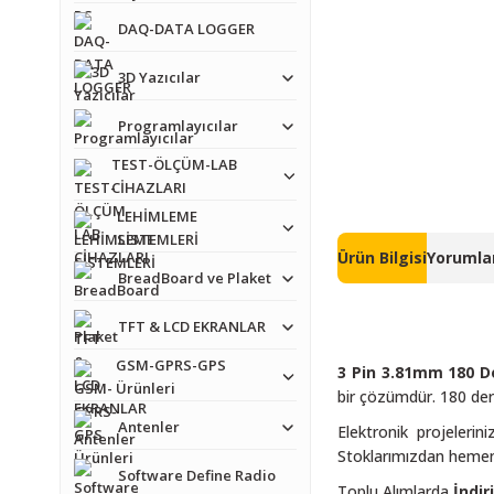
DAQ-DATA LOGGER
3D Yazıcılar
Programlayıcılar
TEST-ÖLÇÜM-LAB
CİHAZLARI
LEHİMLEME
SİSTEMLERİ
Ürün Bilgisi
Yorumlar
BreadBoard ve Plaket
TFT & LCD EKRANLAR
GSM-GPRS-GPS
3 Pin 3.81mm 180 
Ürünleri
bir çözümdür. 180 dere
Antenler
Elektronik projeleri
Stoklarımızdan hemen si
Software Define Radio
Toplu Alımlarda
İndir