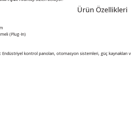
Ürün Özellikleri
mm
eli (Plug-In)
:
Endüstriyel kontrol panoları, otomasyon sistemleri, güç kaynakları v
 resim, ürün açıklamalarında ve diğer konularda yetersiz gördüğünüz noktalar
in teşekkür ederiz.
Bu ürüne ilk yorumu siz yapın! LÜTFEN Sorularınızı bu alana yazmayınız
, bozuk veya görüntülenemiyor.
Yorum Yaz
ksik bilgiler bulunuyor.
talar bulunuyor.
elerden daha pahalı.
ı alternatifler olmalı.