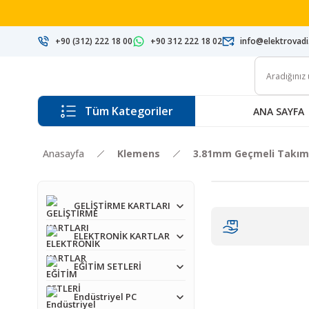
+90 (312) 222 18 00
+90 312 222 18 02
info@elektrovad
Tüm Kategoriler
ANA SAYFA
Anasayfa
Klemens
3.81mm Geçmeli Takım
GELİŞTİRME KARTLARI
ELEKTRONİK KARTLAR
EĞİTİM SETLERİ
Endüstriyel PC