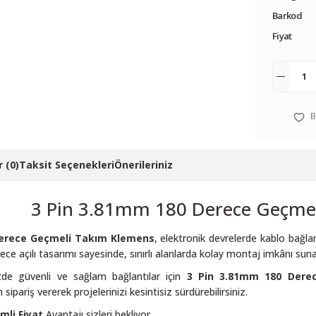
Barkod
Fiyat
 (0)
Taksit Seçenekleri
Önerileriniz
3 Pin 3.81mm 180 Derece Geçme
Derece Geçmeli Takım Klemens
, elektronik devrelerde kablo bağlant
ce açılı tasarımı sayesinde, sınırlı alanlarda kolay montaj imkânı suna
nizde güvenli ve sağlam bağlantılar için
3 Pin 3.81mm 180 Dere
pariş vererek projelerinizi kesintisiz sürdürebilirsiniz.
imli Fiyat
Avantajı sizleri bekliyor.