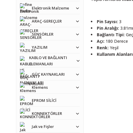
Elektronik Malzeme
ARAÇ-GEREÇLER
Pin Sayısı:
3
Pin Aralığı:
3.81
SENSÖRLER
Bağlantı Tipi:
Geçm
Açı:
180 Derece
YAZILIM
Renk:
Yeşil
Kullanım Alanları
KABLO VE BAĞLANTI
ELEMANLARI
Bu ürünün fiyat bilgisi,
GÜÇ KAYNAKLARI
Görüş ve önerileriniz iç
Klemens
Ürün resmi kalitesiz
Ürün açıklamasında e
EPROM SİLİCİ
Ürün bilgilerinde ha
KONNEKTÖRLER
Ürün fiyatı diğer sit
Jak ve Fişler
Bu ürüne benzer farkl