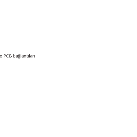
e PCB bağlantıları
ı öneri formunu kullanarak tarafımıza iletebilirsiniz.
. Sorularınız için info@elektrovadi.com