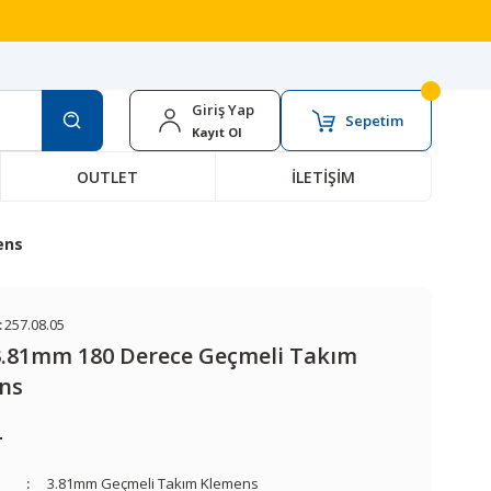
Giriş Yap
Sepetim
Kayıt Ol
OUTLET
İLETİŞİM
ens
:
257.08.05
 3.81mm 180 Derece Geçmeli Takım
ns
L
3.81mm Geçmeli Takım Klemens