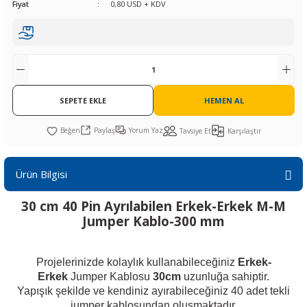
Fiyat
0,80 USD + KDV
R
L KARTLARI
CİHAZLARI
r
 Dönüştürücü
TÖRLER
ETHERNET KARTLARI
XILINX
SICAK HAVA KOLU
POWER SUPPLY ICs
ÖRLERİ
RLER
CAN & LIN KARTLARI
SICAK HAVA UÇLARI
REGÜLATOR
TLARI
R
OLARI
KONNEKTÖR KARTLAR
TAMİR PEDİ
SÜRÜCÜ ICs
SEPETE EKLE
HEMEN AL
RI
LIPS
LOSU
IRDA KARTLARI
VAKUM UÇLARI
YÜKSELTEÇ ICs
Paylaş
Yorum Yaz
Tavsiye Et
Karşılaştır
ZAMAN TUTUCU
Ürün Bilgisi
İ
NIK
R
30 cm 40 Pin Ayrılabilen Erkek-Erkek M-M
LAR
ı
Jumper Kablo-300 mm
Projelerinizde kolaylık kullanabileceğiniz
Erkek-
Erkek
Jumper Kablosu
30cm
uzunluğa sahiptir.
Yapışık şekilde ve kendiniz ayırabileceğiniz 40 adet tekli
jumper kablosundan oluşmaktadır.