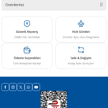
Önerileriniz
Yorum Yaz
Bu ürünün fiyat bilgisi, resim, ürün açıklamalarında ve diğer konularda
yetersiz gördüğünüz noktaları öneri formunu kullanarak tarafımıza
iletebilirsiniz.
Görüş ve önerileriniz için teşekkür ederiz.
Güvenli Alışveriş
Hızlı Gönderi
256Bit SSL Sertifikalı
Ürünler Aynı Gün Kargolanır
Ürün resmi kalitesiz, bozuk veya görüntülenemiyor.
Ürün açıklamasında eksik bilgiler bulunuyor.
Ürün bilgilerinde hatalar bulunuyor.
Ödeme Seçenekleri
İade & Değişim
Ürün fiyatı diğer sitelerden daha pahalı.
Tüm Anlaşmalı Kartlar
Kolay İade Süreçleri
Bu ürüne benzer farklı alternatifler olmalı.
Gönder