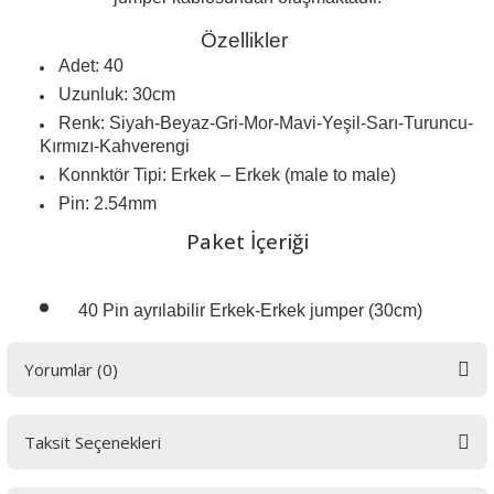
Özellikler
Adet: 40
Uzunluk: 30cm
Renk: Siyah-Beyaz-Gri-Mor-Mavi-Yeşil-Sarı-Turuncu-
 THYRISTOR
Kırmızı-Kahverengi
Konnktör Tipi: Erkek – Erkek (male to male)
TANSIYOMETRE
Pin: 2.54mm
rü
Paket İçeriği
40 Pin ayrılabilir Erkek-Erkek jumper (30cm)
Yorumlar (0)
ÖR
Taksit Seçenekleri
Bu ürüne ilk yorumu siz yapın! LÜTFEN Sorularınızı bu alana yazmayınız.
Sorularınız için info@elektrovadi.com