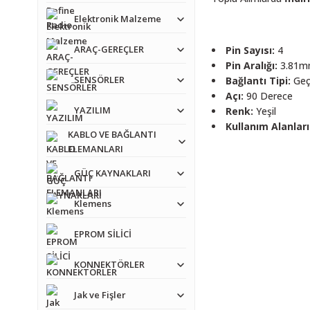
Elektronik Malzeme
ARAÇ-GEREÇLER
Pin Sayısı:
4
Pin Aralığı:
3.81
SENSÖRLER
Bağlantı Tipi:
Geçm
Açı:
90 Derece
YAZILIM
Renk:
Yeşil
Kullanım Alanları
KABLO VE BAĞLANTI
ELEMANLARI
Bu ürünün fiyat bilgisi,
GÜÇ KAYNAKLARI
Görüş ve önerileriniz iç
Klemens
Ürün resmi kalitesiz
Ürün açıklamasında e
EPROM SİLİCİ
Ürün bilgilerinde ha
KONNEKTÖRLER
Ürün fiyatı diğer sit
Jak ve Fişler
Bu ürüne benzer farkl