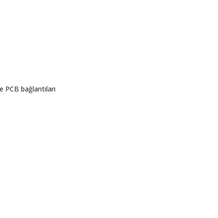
e PCB bağlantıları
ı öneri formunu kullanarak tarafımıza iletebilirsiniz.
. Sorularınız için info@elektrovadi.com