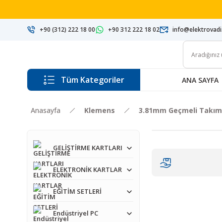
+90 (312) 222 18 00
+90 312 222 18 02
info@elektrovad
Tüm Kategoriler
ANA SAYFA
Anasayfa
Klemens
3.81mm Geçmeli Takım
GELİŞTİRME KARTLARI
ELEKTRONİK KARTLAR
EĞİTİM SETLERİ
Endüstriyel PC