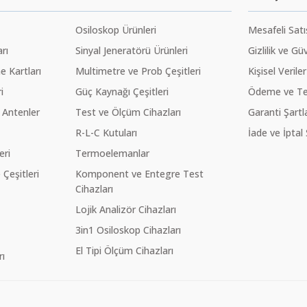
Osiloskop Ürünleri
Mesafeli Sat
rı
Sinyal Jeneratörü Ürünleri
Gizlilik ve Gü
 Kartları
Multimetre ve Prob Çeşitleri
Kişisel Veriler
i
Güç Kaynağı Çeşitleri
Ödeme ve Te
 Antenler
Test ve Ölçüm Cihazları
Garanti Şartla
R-L-C Kutuları
İade ve İptal 
eri
Termoelemanlar
eşitleri
Komponent ve Entegre Test
Cihazları
Lojik Analizör Cihazları
3in1 Osiloskop Cihazları
El Tipi Ölçüm Cihazları
ı