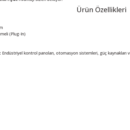
Ürün Özellikleri
mm
eli (Plug-In)
:
Endüstriyel kontrol panoları, otomasyon sistemleri, güç kaynakları v
 resim, ürün açıklamalarında ve diğer konularda yetersiz gördüğünüz noktalar
in teşekkür ederiz.
Bu ürüne ilk yorumu siz yapın! LÜTFEN Sorularınızı bu alana yazmayınız
, bozuk veya görüntülenemiyor.
Yorum Yaz
ksik bilgiler bulunuyor.
talar bulunuyor.
elerden daha pahalı.
ı alternatifler olmalı.