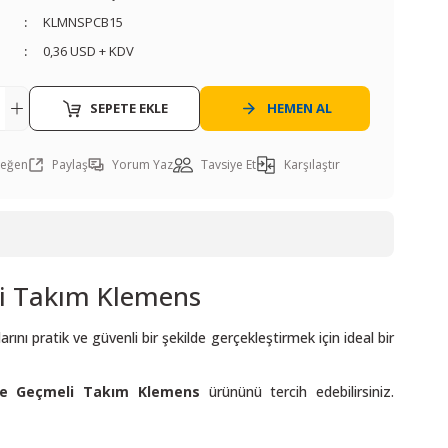
KLMNSPCB15
0,36 USD + KDV
SEPETE EKLE
HEMEN AL
Paylaş
Yorum Yaz
Tavsiye Et
Karşılaştır
i Takım Klemens
arını pratik ve güvenli bir şekilde gerçekleştirmek için ideal bir
ce Geçmeli Takım Klemens
ürününü tercih edebilirsiniz.