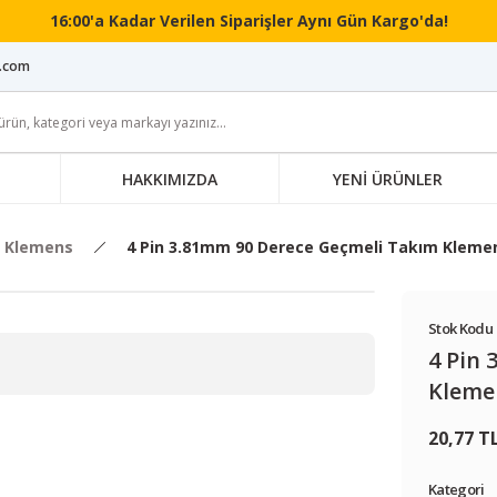
16:00'a Kadar Verilen Siparişler Aynı Gün Kargo'da!
i.com
HAKKIMIZDA
YENİ ÜRÜNLER
 Klemens
4 Pin 3.81mm 90 Derece Geçmeli Takım Kleme
Stok Kodu 
4 Pin
Kleme
20,77 T
Kategori