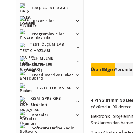
DAQ-DATA LOGGER
3D Yazıcılar
Programlayıcılar
TEST-ÖLÇÜM-LAB
CİHAZLARI
LEHİMLEME
SİSTEMLERİ
Ürün Bilgisi
Yorumlar
BreadBoard ve Plaket
TFT & LCD EKRANLAR
GSM-GPRS-GPS
4 Pin 3.81mm 90 D
Ürünleri
çözümdür. 90 derece aç
Antenler
Elektronik projeleri
Stoklarımızdan hemen si
Software Define Radio
Toplu Alımlarda
İndir