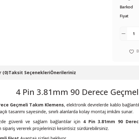
Barkod
Fiyat
 (0)
Taksit Seçenekleri
Önerileriniz
4 Pin 3.81mm 90 Derece Geçmel
erece Geçmeli Takım Klemens
, elektronik devrelerde kablo bağlantıl
ılı tasarımı sayesinde, sınırlı alanlarda kolay montaj imkânı sunar.
nizde güvenli ve sağlam bağlantılar için
4 Pin 3.81mm 90 Dere
pariş vererek projelerinizi kesintisiz sürdürebilirsiniz.
imli Fiyat
Avantajı sizleri bekliyor.