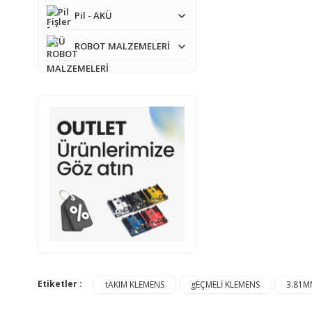
Pil - AKÜ
ROBOT MALZEMELERİ
Etiketler :
tAKIM KLEMENS
gEÇMELİ KLEMENS
3.81M