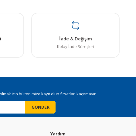
i
İade & Değişim
Kolay İade Süreçleri
mak için bültenimize kayıt olun fırsatları kaçırmayın.
GÖNDER
r
Yardım