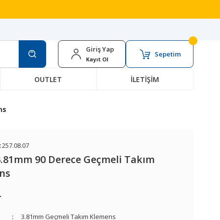
Giriş Yap
Sepetim
Kayıt Ol
OUTLET
İLETİŞİM
ns
:
257.08.07
 3.81mm 90 Derece Geçmeli Takım
ns
L
3.81mm Geçmeli Takım Klemens