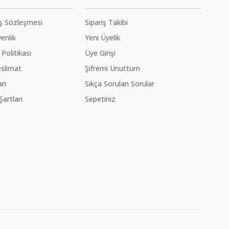
ış Sözleşmesi
Sipariş Takibi
venlik
Yeni Üyelik
 Politikası
Üye Girişi
slimat
Şifremi Unuttum
rı
Sıkça Sorulan Sorular
Şartları
Sepetiniz